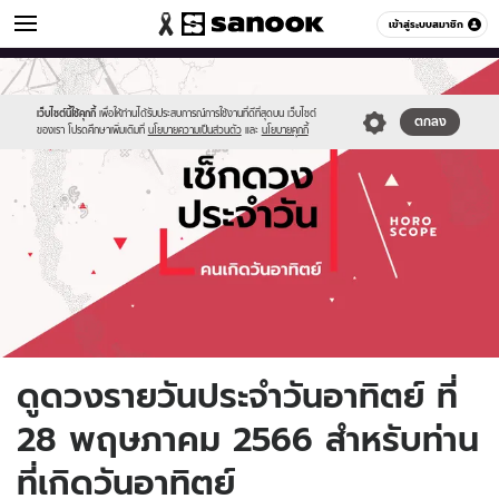
ดูดวง
เข้าสู่ระบบสมาชิก
หมวดอื่นๆ
//s.isanook.com/ho/0/ud/fxd/day/daily-
Sanook
//s.isanook.com/sr/0/images/logo-
600
60
horoscope-
new-
sunday.jpg
sanook.png
เว็บไซต์นี้ใช้คุกกี้
เพื่อให้ท่านได้รับประสบการณ์การใช้งานที่ดีที่สุดบน เว็บไซต์
ตกลง
ของเรา โปรดศึกษาเพิ่มเติมที่
นโยบายความเป็นส่วนตัว
และ
นโยบายคุกกี้
ดูดวงรายวันประจำวันอาทิตย์ ที่
28 พฤษภาคม 2566 สำหรับท่าน
ที่เกิดวันอาทิตย์