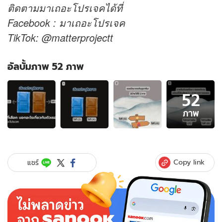
ติดตามมาเถอะโปรเจคได้ที่
Facebook : มาเถอะโปรเจค
TikTok: @matterprojectt
อัลบั้มภาพ 52 ภาพ
อัลบั้ม
52
ภาพ
52
ภาพ
ภาพ
ของ
ตรง
มาก!
เส้น
Copy link
แชร์
ทาง
ที่
เธอ
เลือก
บอก
อะไร