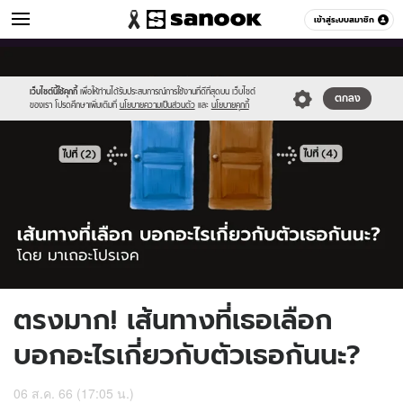
ดูดวง
เข้าสู่ระบบสมาชิก
หมวดอื่นๆ
//s.isanook.com/ho/0/ud/50/252303/1_cover_sanook_horoscope(57).j
Sanook
//s.isanook.com/sr/0/images/logo-
600
60
new-
sanook.png
เว็บไซต์นี้ใช้คุกกี้
เพื่อให้ท่านได้รับประสบการณ์การใช้งานที่ดีที่สุดบน เว็บไซต์
ตกลง
ของเรา โปรดศึกษาเพิ่มเติมที่
นโยบายความเป็นส่วนตัว
และ
นโยบายคุกกี้
ตรงมาก! เส้นทางที่เธอเลือก
บอกอะไรเกี่ยวกับตัวเธอกันนะ?
06 ส.ค. 66 (17:05 น.)