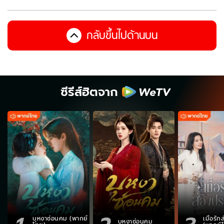
กลับขึ้นไปด้านบน
ซีรีส์ฮิตจาก
บุหงาซ่อนคม (พากย์
เมื่อรั
บุหงาซ่อนคม