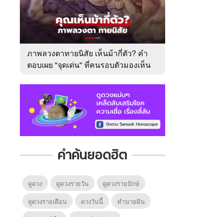
ภาพลวงตาทายนิสัย เห็นม้ากี่ตัว? คำ
ตอบเผย "จุดเด่น" ที่คนรอบตัวมองเห็น
ในตัวคุณ
คำค้นยอดฮิต
ดูดวง
ดูดวงรายวัน
ดูดวงรายปักษ์
ดูดวงรายเดือน
ดวงวันนี้
ทํานายฝัน