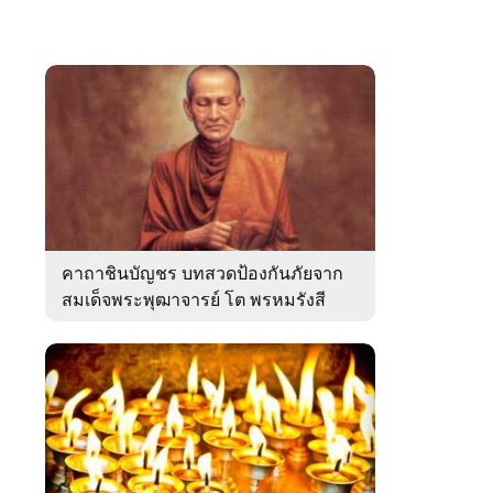
คาถาชินบัญชร บทสวดป้องกันภัยจาก
สมเด็จพระพุฒาจารย์ โต พรหมรังสี