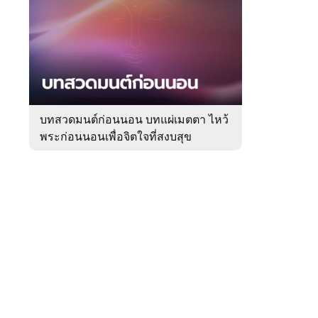
สัปดาห์
ของ
Sanook
ดูด
 WeTV
วง
บทสวดมนต์ก่อนนอน บทแผ่เมตตา ไหว้
พระก่อนนอนเพื่อจิตใจที่สงบสุข
ติดต่อโฆษณา
tencentthbd
sales@tencent.co.th
รา
ร้องเรียนเนื้อหาไม่เหมาะสม
แนะนำติชม แจ้งปัญหาการใช้งาน