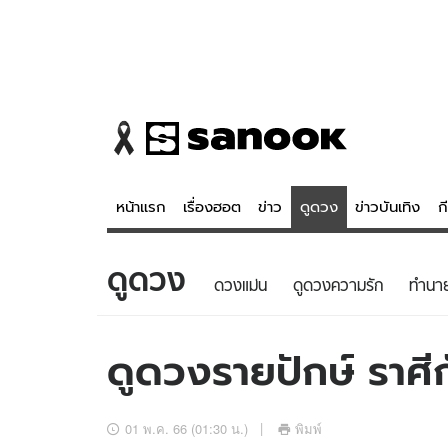
หน้าแรก
เรื่องฮอต
ข่าว
ดูดวง
ข่าวบันเทิง
ก
ดูดวง
ข่าว
ดูดวง - 
ดวงแม่น
ดูดวงความรัก
ทํานา
เรื่องฮอต
ดูดวง
ข่าว
หวยไทย
ดูดวงรายปักษ์ ราศีก
ข่าวบันเทิง
สถิติหวยไท
ข่าวกีฬา
หวยลาว
01 พ.ค. 66 (01:30 น.)
พิมพ์
ข่าวเศรษฐกิจ