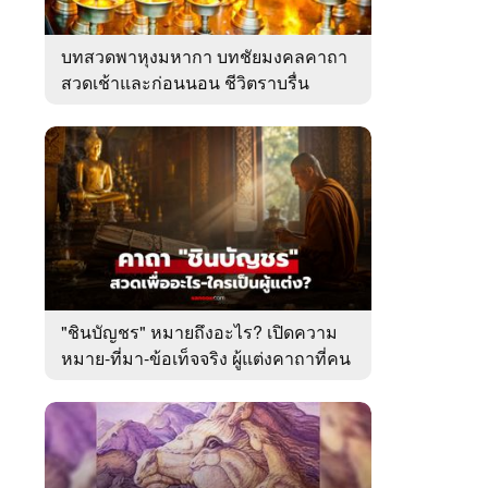
บทสวดพาหุงมหากา บทชัยมงคลคาถา
สวดเช้าและก่อนนอน ชีวิตราบรื่น
"ชินบัญชร" หมายถึงอะไร? เปิดความ
หมาย-ที่มา-ข้อเท็จจริง ผู้แต่งคาถาที่คน
ไทยคุ้นเคย