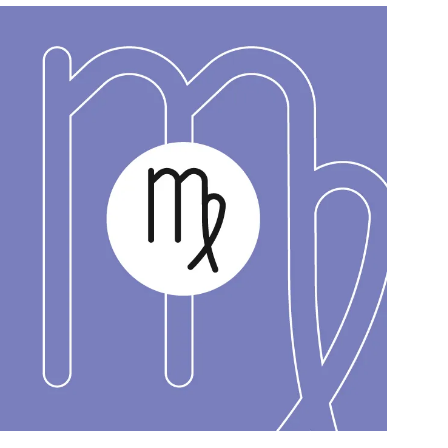
สุขภาพ
ดูทีวี
เที่ยว-กิน
WeTV
Tasteful Thailand
Exclusive
Sanook Choice
นิยาย
ยลได้ที่
ร่วมงานกับเ