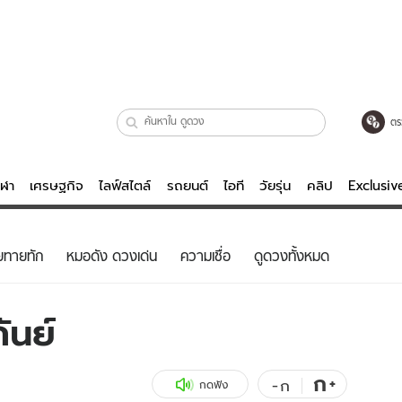
ตร
ีฬา
เศรษฐกิจ
ไลฟ์สไตล์
รถยนต์
ไอที
วัยรุ่น
คลิป
Exclusi
ตรวจหวย
ไลฟ์สไตล์
บันเทิงค
ยทายทัก
หมอดัง ดวงเด่น
ความเชื่อ
ดูดวงทั้งหมด
ผู้หญิง
หนัง-ละคร
ผู้ชาย
เพลง
ันย์
ย
วัยรุ่น
เกมส์
ไอที
คลิป
ก
+
-
ก
กดฟัง
รถยนต์
พอดแคสต์