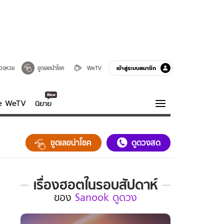
เข้าสู่ระบบสมาชิก
วจหวย
ขูดเลขนำโชค
WeTV
ve WeTV
นิยาย
รบรส
ความรู้รอบตัว
ขูดเลขนำโชค
ดูดวงสด
ฮาวทู
กูรู-รอบรู้
เรื่องฮอตในรอบสัปดาห์
เรื่อง
ของ
Sanook ดูดวง
ฮอต
ใน
รอบ