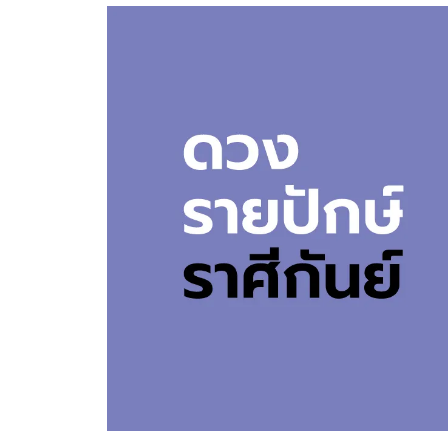
อัปเดตจีน
เช็กข่าวชัวร์
ติดตามสนุกโซเชี
ดาวน์โหลดสนุกแอปฟรี
สงวนลิขสิทธิ์ ©
2569
บริษัท อิมเมจ ฟิวเจอร์ (ประเทศไทย) จำกัด