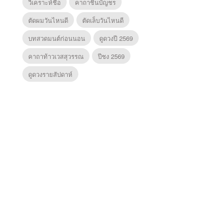
วิเคราะห์ชื่อ
คาถาชินบัญชร
ตัดผมวันไหนดี
ตัดเล็บวันไหนดี
บทสวดมนต์ก่อนนอน
ดูดวงปี 2569
คาถาท้าวเวสสุวรรณ
ปีชง 2569
ดูดวงรายสัปดาห์