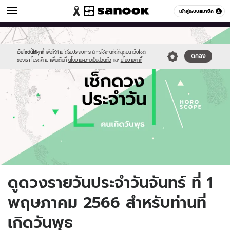
ดูดวง
เข้าสู่ระบบสมาชิก
หมวดอื่นๆ
//s.isanook.com/ho/0/ud/fxd/day/daily-
Sanook
//s.isanook.com/sr/0/images/logo-
600
60
horoscope-
new-
wednesday.jpg
sanook.png
เว็บไซต์นี้ใช้คุกกี้
เพื่อให้ท่านได้รับประสบการณ์การใช้งานที่ดีที่สุดบน เว็บไซต์
ตกลง
ของเรา โปรดศึกษาเพิ่มเติมที่
นโยบายความเป็นส่วนตัว
และ
นโยบายคุกกี้
ดูดวงรายวันประจำวันจันทร์ ที่ 1
พฤษภาคม 2566 สำหรับท่านที่
เกิดวันพุธ