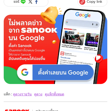
Copy link
แชร์
แท็ก :
ดูดวงรายวัน
ดูดวง
ดูแท็กทั้งหมด