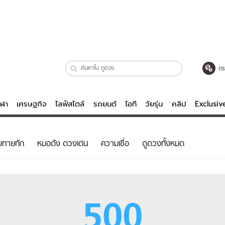
ตร
ีฬา
เศรษฐกิจ
ไลฟ์สไตล์
รถยนต์
ไอที
วัยรุ่น
คลิป
Exclusi
ตรวจหวย
ไลฟ์สไตล์
บันเทิงค
ยทายทัก
หมอดัง ดวงเด่น
ความเชื่อ
ดูดวงทั้งหมด
ผู้หญิง
หนัง-ละคร
ผู้ชาย
เพลง
ย
วัยรุ่น
เกมส์
500
ไอที
คลิป
รถยนต์
พอดแคสต์