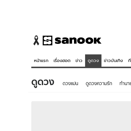
หน้าแรก
เรื่องฮอต
ข่าว
ดูดวง
ข่าวบันเทิง
ก
ดูดวง
ข่าว
ดูดวง - 
ดวงแม่น
ดูดวงความรัก
ทํานา
เรื่องฮอต
ดูดวง
ข่าว
หวยไทย
ข่าวบันเทิง
สถิติหวยไท
ข่าวกีฬา
หวยลาว
ข่าวเศรษฐกิจ