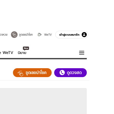
เข้าสู่ระบบสมาชิก
วจหวย
ขูดเลขนำโชค
WeTV
ve WeTV
นิยาย
รบรส
ความรู้รอบตัว
ขูดเลขนำโชค
ดูดวงสด
ฮาวทู
กูรู-รอบรู้