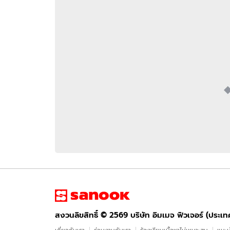
อัปเดตจีน
เช็กข่าวชัวร์
ติดตามสนุกโซเชี
ดาวน์โหลดสนุกแอปฟรี
สงวนลิขสิทธิ์ ©
2569
บริษัท อิมเมจ ฟิวเจอร์ (ประเทศไทย) จำกัด
สงวนลิขสิทธิ์ ©
2569
บริษัท อิมเมจ ฟิวเจอร์ (ประเ