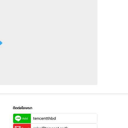
 WeTV
ติดต่อโฆษณา
tencentthbd
sales@tencent.co.th
รา
ร้องเรียนเนื้อหาไม่เหมาะสม
แนะนำติชม แจ้งปัญหาการใช้งาน
ติดต่อโฆษณา
tencentthbd
Add