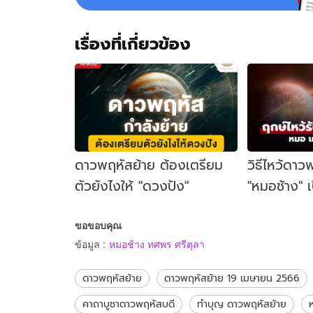
เรื่องที่เกี่ยวข้อง
ดาวพฤหัสย้าย ต้องเตรียม
วิธีไหว้ดาว
ตัวยังไงให้ "ดวงปัง"
"หมอช้าง" เป
โมงดีสุด" 12
ขอขอบคุณ
พลาด!
ข้อมูล
:
หมอช้าง ทศพร ศรีตุลา
ดาวพฤหัสย้าย
ดาวพฤหัสย้าย 19 เมษายน 2566
คาถาบูชาดาวพฤหัสบดี
ทำบุญ ดาวพฤหัสย้าย