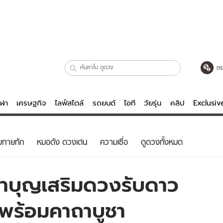
ตร
ีฬา
เศรษฐกิจ
ไลฟ์สไตล์
รถยนต์
ไอที
วัยรุ่น
คลิป
Exclusi
ตรวจหวย
ไลฟ์สไตล์
บันเทิงค
ยทายทัก
หมอดัง ดวงเด่น
ความเชื่อ
ดูดวงทั้งหมด
ผู้หญิง
หนัง-ละคร
ผู้ชาย
เพลง
ทำบุญเสริมดวงรับดาว
ย
วัยรุ่น
เกมส์
 พร้อมคาถาบูชา
ไอที
คลิป
รถยนต์
พอดแคสต์