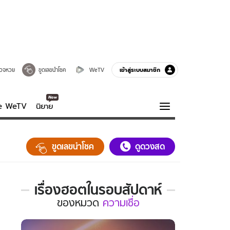
เข้าสู่ระบบสมาชิก
วจหวย
ขูดเลขนำโชค
WeTV
ve WeTV
นิยาย
รบรส
ความรู้รอบตัว
ขูดเลขนำโชค
ดูดวงสด
ฮาวทู
กูรู-รอบรู้
เรื่องฮอตในรอบสัปดาห์
เรื่อง
ของ
หมวด
ความเชื่อ
ฮอต
ใน
รอบ