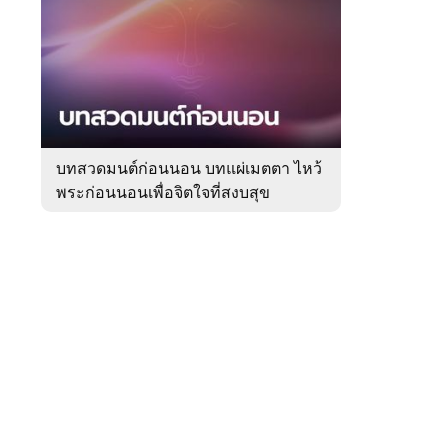
สัปดาห์
ของ
หมวด
ความ
 WeTV
เชื่อ
บทสวดมนต์ก่อนนอน บทแผ่เมตตา ไหว้
พระก่อนนอนเพื่อจิตใจที่สงบสุข
ติดต่อโฆษณา
tencentthbd
sales@tencent.co.th
รา
ร้องเรียนเนื้อหาไม่เหมาะสม
แนะนำติชม แจ้งปัญหาการใช้งาน