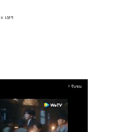
มะ เหฯ
รับชม
arrow_forward_ios