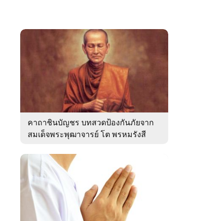
คาถาชินบัญชร บทสวดป้องกันภัยจาก
สมเด็จพระพุฒาจารย์ โต พรหมรังสี