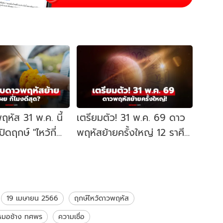
พฤหัส 31 พ.ค. นี้
เตรียมตัว! 31 พ.ค. 69 ดาว
ิดฤกษ์ "ไหว้กี่
พฤหัสย้ายครั้งใหญ่ 12 ราศี
 ปีมีครั้ง อย่า
ใครชีวิตพลิก "หมอช้าง" ทัก
แล้ว
19 เมษายน 2566
ฤกษ์ไหว้ดาวพฤหัส
หมอช้าง ทศพร
ความเชื่อ