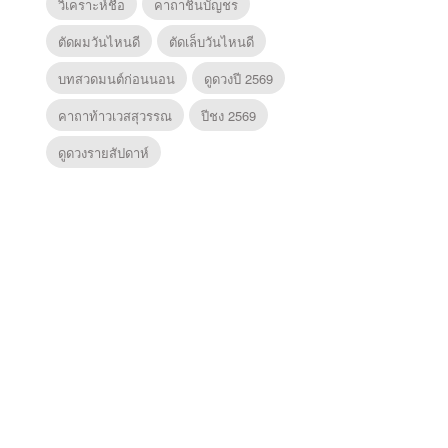
วิเคราะห์ชื่อ
คาถาชินบัญชร
ตัดผมวันไหนดี
ตัดเล็บวันไหนดี
บทสวดมนต์ก่อนนอน
ดูดวงปี 2569
คาถาท้าวเวสสุวรรณ
ปีชง 2569
ดูดวงรายสัปดาห์