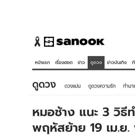
หน้าแรก
เรื่องฮอต
ข่าว
ดูดวง
ข่าวบันเทิง
ก
ดูดวง
ข่าว
ดูดวง - 
ดวงแม่น
ดูดวงความรัก
ทํานา
เรื่องฮอต
ดูดวง
ข่าว
หวยไทย
หมอช้าง แนะ 3 วิธี
ข่าวบันเทิง
สถิติหวยไท
พฤหัสย้าย 19 เม.ย.
ข่าวกีฬา
หวยลาว
ข่าวเศรษฐกิจ