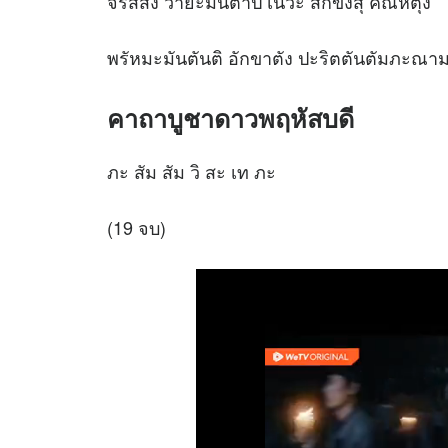
จิรัสสัง วายะมันตาปิ เนวะ สักขิงสุ คัณหิตุง
พรัหมะมันตันติ อักขาตัง ปะริตตันตัมภะณา
คาถาบูชาดาวพฤหัสบดี
ภะ สัม สัม วิ สะ เท ภะ
(19 จบ)