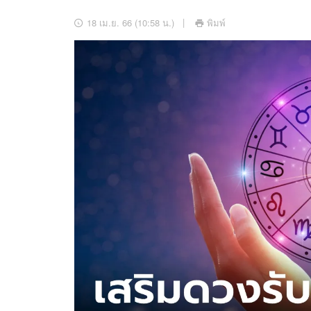
อัปเดตจีน
18 เม.ย. 66 (10:58 น.)
พิมพ์
เช็กข่าวชัวร์
ติดตามสนุกโซเชี
ดาวน์โหลดสนุกแอปฟรี
สงวนลิขสิทธิ์ ©
2569
บริษัท อิมเมจ ฟิวเจอร์ (ประเทศไทย) จำกัด