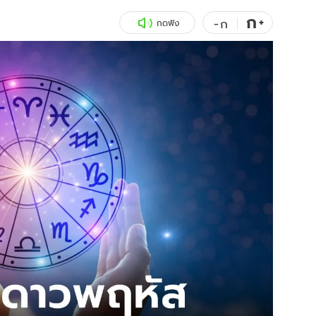
ก
สุขภาพ
+
ดูทีวี
-
ก
กดฟัง
เที่ยว-กิน
WeTV
Tasteful Thailand
Exclusive
Sanook Choice
นิยาย
ยลได้ที่
ร่วมงานกับเ