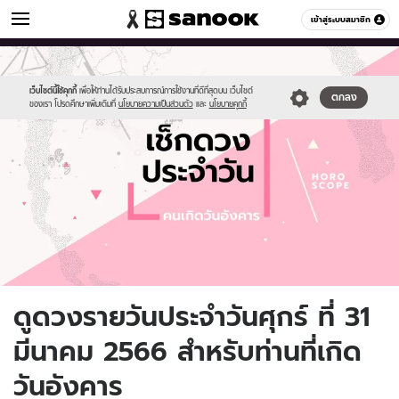
ดูดวง
เข้าสู่ระบบสมาชิก
หมวดอื่นๆ
//s.isanook.com/ho/0/ud/fxd/day/daily-
Sanook
//s.isanook.com/sr/0/images/logo-
600
60
horoscope-
new-
tuesday.jpg
sanook.png
เว็บไซต์นี้ใช้คุกกี้
เพื่อให้ท่านได้รับประสบการณ์การใช้งานที่ดีที่สุดบน เว็บไซต์
ตกลง
ของเรา โปรดศึกษาเพิ่มเติมที่
นโยบายความเป็นส่วนตัว
และ
นโยบายคุกกี้
ดูดวงรายวันประจำวันศุกร์ ที่ 31
มีนาคม 2566 สำหรับท่านที่เกิด
วันอังคาร