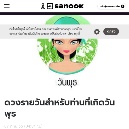
ดูดวง
เข้าสู่ระบบสมาชิก
หมวดอื่นๆ
//s.isanook.com/ho/0/ud/4/24873/170-
Sanook
//s.isanook.com/sr/0/images/logo-
600
60
wed_b.jpg
new-
sanook.png
เว็บไซต์นี้ใช้คุกกี้
เพื่อให้ท่านได้รับประสบการณ์การใช้งานที่ดีที่สุดบน เว็บไซต์
ตกลง
ของเรา โปรดศึกษาเพิ่มเติมที่
นโยบายความเป็นส่วนตัว
และ
นโยบายคุกกี้
ดวงรายวันสำหรับท่านที่เกิดวัน
พุธ
07 ก.พ. 55 (04:31 น.)