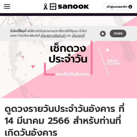
ดูดวง
เข้าสู่ระบบสมาชิก
หมวดอื่นๆ
//s.isanook.com/ho/0/ud/fxd/day/daily-
Sanook
//s.isanook.com/sr/0/images/logo-
600
60
horoscope-
new-
tuesday.jpg
sanook.png
เว็บไซต์นี้ใช้คุกกี้
เพื่อให้ท่านได้รับประสบการณ์การใช้งานที่ดีที่สุดบน เว็บไซต์
ตกลง
ของเรา โปรดศึกษาเพิ่มเติมที่
นโยบายความเป็นส่วนตัว
และ
นโยบายคุกกี้
ดูดวงรายวันประจำวันอังคาร ที่
14 มีนาคม 2566 สำหรับท่านที่
เกิดวันอังคาร