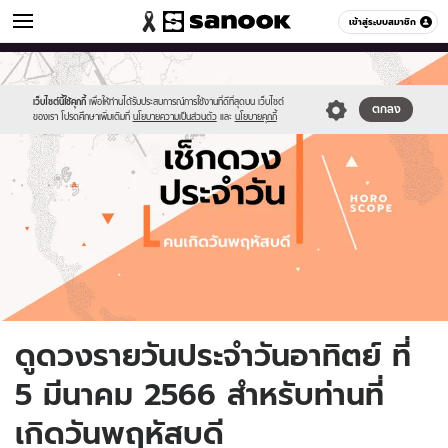
ดูดวง
เข้าสู่ระบบสมาชิก
หมวดอื่นๆ
//s.isanook.com/ho/0/ud/fxd/day/daily-
Sanook
//s.isanook.com/sr/0/images/logo-
600
60
horoscope-
new-
thursday.jpg
sanook.png
เว็บไซต์นี้ใช้คุกกี้
เพื่อให้ท่านได้รับประสบการณ์การใช้งานที่ดีที่สุดบน เว็บไซต์
ตกลง
ของเรา โปรดศึกษาเพิ่มเติมที่
นโยบายความเป็นส่วนตัว
และ
นโยบายคุกกี้
ดูดวงรายวันประจำวันอาทิตย์ ที่
5 มีนาคม 2566 สำหรับท่านที่
เกิดวันพฤหัสบดี