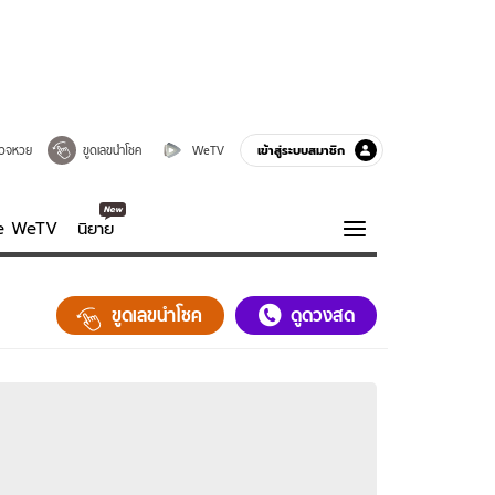
เข้าสู่ระบบสมาชิก
วจหวย
ขูดเลขนำโชค
WeTV
ve WeTV
นิยาย
รบรส
ความรู้รอบตัว
ขูดเลขนำโชค
ดูดวงสด
ฮาวทู
กูรู-รอบรู้