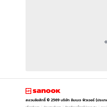
อัปเดตจีน
เช็กข่าวชัวร์
ติดตามสนุกโซเชี
ดาวน์โหลดสนุกแอปฟรี
สงวนลิขสิทธิ์ ©
2569
บริษัท อิมเมจ ฟิวเจอร์ (ประเทศไทย) จำกัด
สงวนลิขสิทธิ์ ©
2569
บริษัท อิมเมจ ฟิวเจอร์ (ประเ