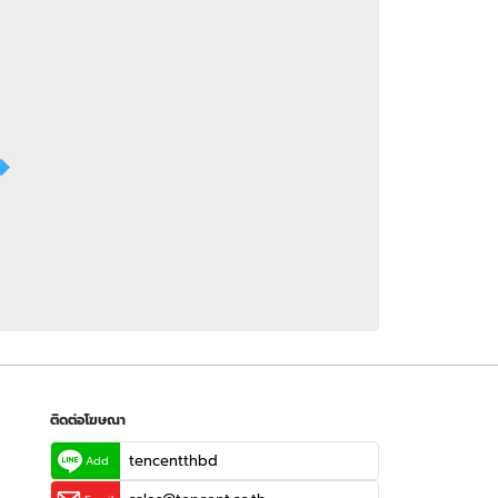
 WeTV
ติดต่อโฆษณา
tencentthbd
sales@tencent.co.th
รา
ร้องเรียนเนื้อหาไม่เหมาะสม
แนะนำติชม แจ้งปัญหาการใช้งาน
ติดต่อโฆษณา
tencentthbd
Add