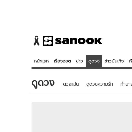
หน้าแรก
เรื่องฮอต
ข่าว
ดูดวง
ข่าวบันเทิง
ก
ดูดวง
ข่าว
ดูดวง - 
ดวงแม่น
ดูดวงความรัก
ทํานา
เรื่องฮอต
ดูดวง
ข่าว
หวยไทย
ข่าวบันเทิง
สถิติหวยไท
ข่าวกีฬา
หวยลาว
ข่าวเศรษฐกิจ