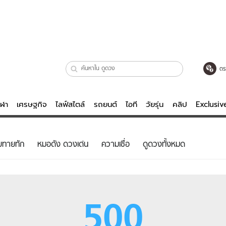
ตร
ีฬา
เศรษฐกิจ
ไลฟ์สไตล์
รถยนต์
ไอที
วัยรุ่น
คลิป
Exclusi
ตรวจหวย
ไลฟ์สไตล์
บันเทิงค
ยทายทัก
หมอดัง ดวงเด่น
ความเชื่อ
ดูดวงทั้งหมด
ผู้หญิง
หนัง-ละคร
ผู้ชาย
เพลง
ย
วัยรุ่น
เกมส์
500
ไอที
คลิป
รถยนต์
พอดแคสต์