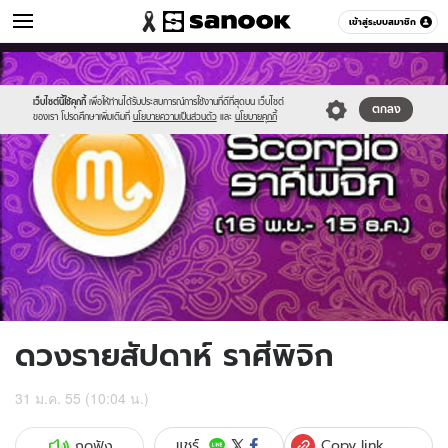
ดูดวง
เข้าสู่ระบบสมาชิก
หมวดอื่นๆ
//s.isanook.com/ho/0/ud/4/24613/11scorpio.jpg
Sanook
//s.isanook.com/sr/0/images/logo-
600
60
new-
sanook.png
เว็บไซต์นี้ใช้คุกกี้
เพื่อให้ท่านได้รับประสบการณ์การใช้งานที่ดีที่สุดบน เว็บไซต์
ตกลง
ของเรา โปรดศึกษาเพิ่มเติมที่
นโยบายความเป็นส่วนตัว
และ
นโยบายคุกกี้
ดวงรายสัปดาห์ ราศีพิจิก
31 ม.ค. 55 (10:04 น.)
Copy link
แชร์
กดฟัง