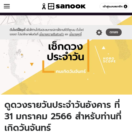
ดูดวง
เข้าสู่ระบบสมาชิก
หมวดอื่นๆ
//s.isanook.com/ho/0/ud/fxd/day/daily-
Sanook
//s.isanook.com/sr/0/images/logo-
600
60
horoscope-
new-
monday.jpg
sanook.png
เว็บไซต์นี้ใช้คุกกี้
เพื่อให้ท่านได้รับประสบการณ์การใช้งานที่ดีที่สุดบน เว็บไซต์
ตกลง
ของเรา โปรดศึกษาเพิ่มเติมที่
นโยบายความเป็นส่วนตัว
และ
นโยบายคุกกี้
ดูดวงรายวันประจำวันอังคาร ที่
31 มกราคม 2566 สำหรับท่านที่
เกิดวันจันทร์