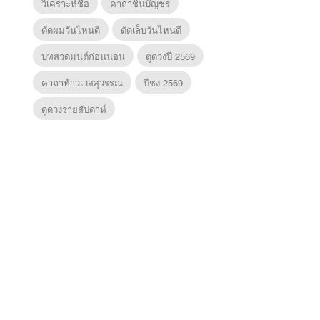
วิเคราะห์ชื่อ
คาถาชินบัญชร
ตัดผมวันไหนดี
ตัดเล็บวันไหนดี
บทสวดมนต์ก่อนนอน
ดูดวงปี 2569
คาถาท้าวเวสสุวรรณ
ปีชง 2569
ดูดวงรายสัปดาห์