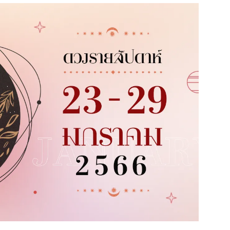
สุขภาพ
ดูทีวี
เที่ยว-กิน
WeTV
Tasteful Thailand
Exclusive
Sanook Choice
นิยาย
ยลได้ที่
ร่วมงานกับเ