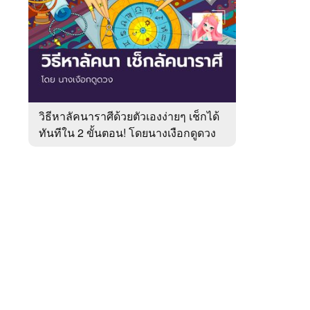
สัปดาห์
ของ
หมวด
หมอ
 WeTV
ดัง
ดวง
เด่น
วิธีหาลัคนาราศีด้วยตัวเองง่ายๆ เช็กได้
ทันทีใน 2 ขั้นตอน! โดยนางเงือกดูดวง
ติดต่อโฆษณา
tencentthbd
sales@tencent.co.th
รา
ร้องเรียนเนื้อหาไม่เหมาะสม
แนะนำติชม แจ้งปัญหาการใช้งาน