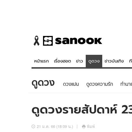
หน้าแรก
เรื่องฮอต
ข่าว
ดูดวง
ข่าวบันเทิง
ก
ดูดวง
ข่าว
ดูดวง - 
ดวงแม่น
ดูดวงความรัก
ทํานา
เรื่องฮอต
ดูดวง
ข่าว
หวยไทย
ดูดวงรายสัปดาห์ 
ข่าวบันเทิง
สถิติหวยไท
ข่าวกีฬา
หวยลาว
21 ม.ค. 66 (18:09 น.)
พิมพ์
ข่าวเศรษฐกิจ