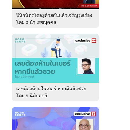
ปีนักษัตรใดอยู่ด้วยกันแล้วเจริญรุ่งเรือง
โดย อ.นำ เสขบุคคล
เลขต้องห้ามในเบอร์ หากมีแล้วซวย
โดย อ.นิติกฤตย์