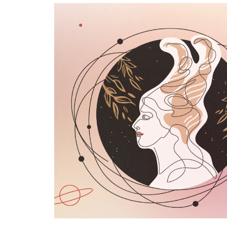
อัปเดตจีน
เช็กข่าวชัวร์
ติดตามสนุกโซเชี
ดาวน์โหลดสนุกแอปฟรี
สงวนลิขสิทธิ์ ©
2569
บริษัท อิมเมจ ฟิวเจอร์ (ประเทศไทย) จำกัด