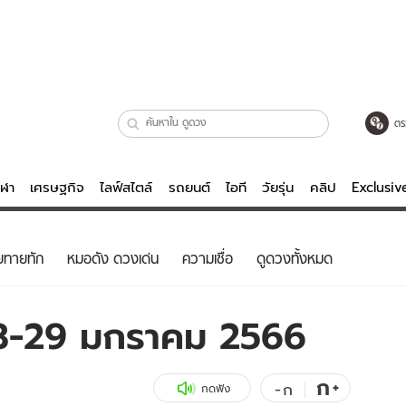
ตร
ีฬา
เศรษฐกิจ
ไลฟ์สไตล์
รถยนต์
ไอที
วัยรุ่น
คลิป
Exclusi
ตรวจหวย
ไลฟ์สไตล์
บันเทิงค
ยทายทัก
หมอดัง ดวงเด่น
ความเชื่อ
ดูดวงทั้งหมด
ผู้หญิง
หนัง-ละคร
ผู้ชาย
เพลง
23-29 มกราคม 2566
ย
วัยรุ่น
เกมส์
ไอที
คลิป
ก
+
-
ก
กดฟัง
รถยนต์
พอดแคสต์