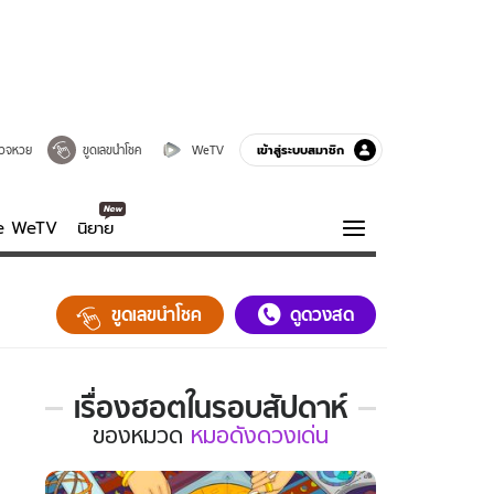
เข้าสู่ระบบสมาชิก
วจหวย
ขูดเลขนำโชค
WeTV
ve WeTV
นิยาย
รบรส
ความรู้รอบตัว
ขูดเลขนำโชค
ดูดวงสด
ฮาวทู
กูรู-รอบรู้
เรื่องฮอตในรอบสัปดาห์
เรื่อง
ของ
หมวด
หมอดังดวงเด่น
ฮอต
ใน
รอบ