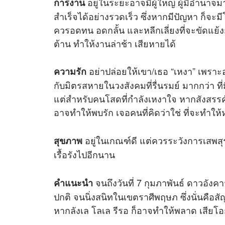
อยู่ในระยะอาจมีผู้ใหญ่ ผู้มีอำนาจมาส
การงาน
สำเร็จได้อย่างรวดเร็ว ซึ่งหากมีปัญหา ก็จะม
ควรอดทน อดกลั้น และหลีกเลี่ยงที่จะขัดแย้งก
ต้าน ทำให้งานล่าช้า เสียหายได้
อย่าปล่อยให้เขา/เธอ “เหงา” เพราะอ
ความรัก
กับมิตรสหายในวงสังคมที่รื่นรมย์ มากกว่า ท
แต่สำหรับคนโสดที่กำลังเหงาใจ หากสังสรรค์ก
อาจทำให้พบรัก เจอคนที่คิดว่าใช่ ที่จะทำให
อยู่ในเกณฑ์ดี แต่ควรระวังการเสพสุ
สุขภาพ
เรื้อรังไปอีกนาน
จนถึงวันที่ 7 กุมภาพันธ์ ดาวอั
คำแนะนำ
ปกติ จนนิ่งสนิทในเขตราศีพฤษภ ซึ่งนั่นคื
หากลังเล โลเล รีรอ ก็อาจทำให้พลาด เ