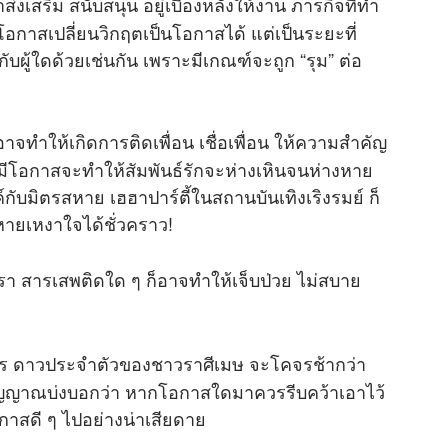
่งเสริม สนับสนุน อยู่เบื้องหลังให้งาน ภารกิจที่ทำ
ีโอกาสเปลี่ยนวิกฤตเป็นโอกาสได้ แต่เป็นระยะที่
ับผู้ใดด้วยเช่นกัน เพราะมีเกณฑ์จะถูก “รุม” ต่อ
าจทำให้เกิดการติดเพื่อน เชื่อเพื่อน ให้ความสำคัญ
ี่มีโอกาสจะทำให้สัมพันธ์รักจะห่างเหินจนห่างหาย
ับมิตรสหาย เฮฮาปาร์ตี้ในสถานบันเทิงเริงรมย์ ก็
้หายเหงาใจได้ชั่วคราว!
รา สารเสพติดใด ๆ ก็อาจทำให้เจ็บป่วย ไม่สบาย
งคาร ดาวประจำตัวของชาวราศีเมษ จะโคจรช้ากว่า
อสัญญาณบ่งบอกว่า หากโอกาสใดมาควรรีบคว้าเอาไว้
สียโอกาสดี ๆ ไปอย่างน่าเสียดาย