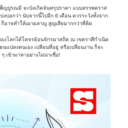
์เพ็ญปูรณมี จะบังเกิดจันทรุปราคา แบบสรรพคราส
่งบอกว่า นับจากนี้ไปอีก 6 เดือน ควรระวังทั้งจาก
ฟ ก็อาจทำให้เผาผลาญ สูญเสียมากกว่าที่คิด
่นของโลกได้โคจรย้อนจักรมาสถิต ณ เขตราศีกำเนิด
ยนแปลงตนเอง เปลี่ยนที่อยู่ หรือเปลี่ยนงาน ก็จะ
 ๆ เข้ามาหาอย่างไม่น่าเชื่อ!