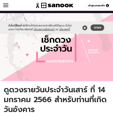
ดูดวง
เข้าสู่ระบบสมาชิก
หมวดอื่นๆ
//s.isanook.com/ho/0/ud/fxd/day/daily-
Sanook
//s.isanook.com/sr/0/images/logo-
600
60
horoscope-
new-
tuesday.jpg
sanook.png
เว็บไซต์นี้ใช้คุกกี้
เพื่อให้ท่านได้รับประสบการณ์การใช้งานที่ดีที่สุดบน เว็บไซต์
ตกลง
ของเรา โปรดศึกษาเพิ่มเติมที่
นโยบายความเป็นส่วนตัว
และ
นโยบายคุกกี้
ดูดวงรายวันประจำวันเสาร์ ที่ 14
มกราคม 2566 สำหรับท่านที่เกิด
วันอังคาร