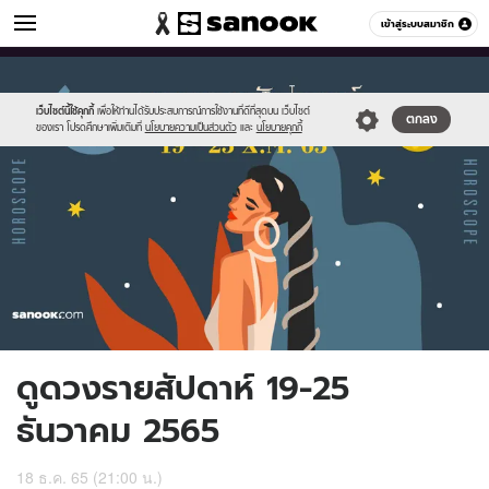
ดูดวง
เข้าสู่ระบบสมาชิก
หมวดอื่นๆ
//s.isanook.com/ho/0/ud/48/243209/tn_06_3.jpg
Sanook
//s.isanook.com/sr/0/images/logo-
600
60
new-
sanook.png
เว็บไซต์นี้ใช้คุกกี้
เพื่อให้ท่านได้รับประสบการณ์การใช้งานที่ดีที่สุดบน เว็บไซต์
ตกลง
ของเรา โปรดศึกษาเพิ่มเติมที่
นโยบายความเป็นส่วนตัว
และ
นโยบายคุกกี้
ดูดวงรายสัปดาห์ 19-25
ธันวาคม 2565
18 ธ.ค. 65 (21:00 น.)