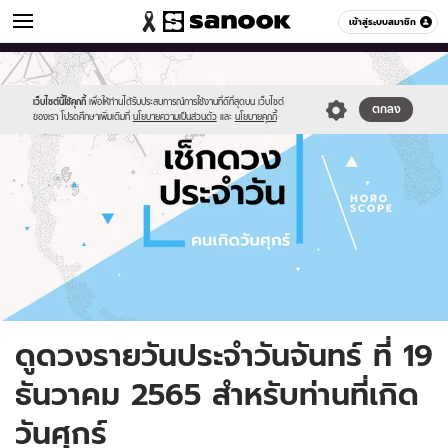
ดูดวง
เข้าสู่ระบบสมาชิก
หมวดอื่นๆ
//s.isanook.com/ho/0/ud/fxd/day/daily-
Sanook
//s.isanook.com/sr/0/images/logo-
600
60
horoscope-
new-
friday.jpg
sanook.png
เว็บไซต์นี้ใช้คุกกี้
เพื่อให้ท่านได้รับประสบการณ์การใช้งานที่ดีที่สุดบน เว็บไซต์
ตกลง
ของเรา โปรดศึกษาเพิ่มเติมที่
นโยบายความเป็นส่วนตัว
และ
นโยบายคุกกี้
ดูดวงรายวันประจำวันจันทร์ ที่ 19
ธันวาคม 2565 สำหรับท่านที่เกิด
วันศุกร์