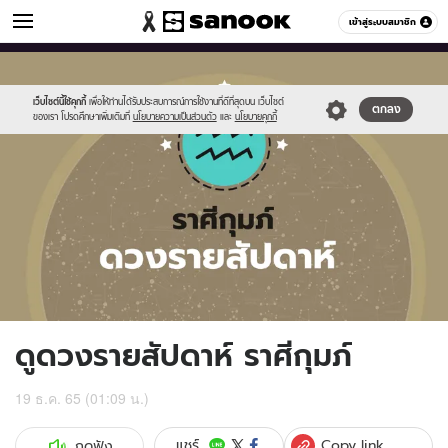
ดูดวง
เข้าสู่ระบบสมาชิก
หมวดอื่นๆ
//s.isanook.com/ho/0/ud/fxd/week/weekly-
Sanook
//s.isanook.com/sr/0/images/logo-
600
60
horoscope-
new-
aquarius_zod.jpg
sanook.png
เว็บไซต์นี้ใช้คุกกี้
เพื่อให้ท่านได้รับประสบการณ์การใช้งานที่ดีที่สุดบน เว็บไซต์
ตกลง
ของเรา โปรดศึกษาเพิ่มเติมที่
นโยบายความเป็นส่วนตัว
และ
นโยบายคุกกี้
ดูดวงรายสัปดาห์ ราศีกุมภ์
19 ธ.ค. 65 (01:09 น.)
Copy link
แชร์
กดฟัง