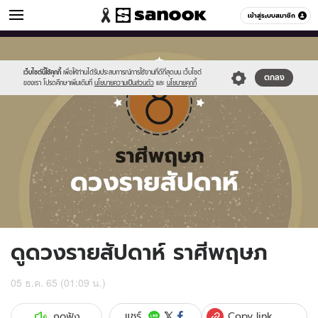
ดูดวง
เข้าสู่ระบบสมาชิก
หมวดอื่นๆ
//s.isanook.com/ho/0/ud/fxd/week/weekly-
Sanook
//s.isanook.com/sr/0/images/logo-
600
60
horoscope-
new-
taurus_zodia.jpg
sanook.png
เว็บไซต์นี้ใช้คุกกี้
เพื่อให้ท่านได้รับประสบการณ์การใช้งานที่ดีที่สุดบน เว็บไซต์
ตกลง
ของเรา โปรดศึกษาเพิ่มเติมที่
นโยบายความเป็นส่วนตัว
และ
นโยบายคุกกี้
ดูดวงรายสัปดาห์ ราศีพฤษภ
05 ธ.ค. 65 (01:09 น.)
Copy link
แชร์
กดฟัง