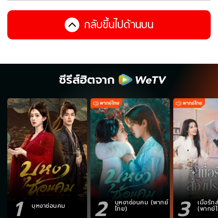
กลับขึ้นไปด้านบน
ซีรีส์ฮิตจาก
1
2
3
บุหงาซ่อนคม (พากย์
เมื่อรั
บุหงาซ่อนคม
ไทย)
(พากย์