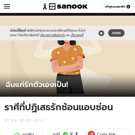
ดูดวง
เข้าสู่ระบบสมาชิก
หมวดอื่นๆ
//s.isanook.com/ho/0/ud/47/239733/cover_sanook_horoscope(26).jpg
Sanook
//s.isanook.com/sr/0/images/logo-
600
60
new-
sanook.png
เว็บไซต์นี้ใช้คุกกี้
เพื่อให้ท่านได้รับประสบการณ์การใช้งานที่ดีที่สุดบน เว็บไซต์
ตกลง
ของเรา โปรดศึกษาเพิ่มเติมที่
นโยบายความเป็นส่วนตัว
และ
นโยบายคุกกี้
ราศีที่ปฏิเสธรักซ้อนแอบซ่อน
27 ต.ค. 65 (21:43 น.)
Copy link
แชร์
กดฟัง