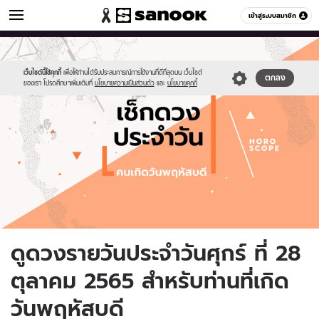
ดูดวง
เข้าสู่ระบบสมาชิก
หมวดอื่นๆ
//s.isanook.com/ho/0/ud/fxd/day/daily-
Sanook
//s.isanook.com/sr/0/images/logo-
600
60
horoscope-
new-
thursday.jpg
sanook.png
เว็บไซต์นี้ใช้คุกกี้
เพื่อให้ท่านได้รับประสบการณ์การใช้งานที่ดีที่สุดบน เว็บไซต์
ตกลง
ของเรา โปรดศึกษาเพิ่มเติมที่
นโยบายความเป็นส่วนตัว
และ
นโยบายคุกกี้
ดูดวงรายวันประจำวันศุกร์ ที่ 28
ตุลาคม 2565 สำหรับท่านที่เกิด
วันพฤหัสบดี