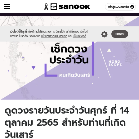
ดูดวง
เข้าสู่ระบบสมาชิก
หมวดอื่นๆ
//s.isanook.com/ho/0/ud/fxd/day/daily-
Sanook
//s.isanook.com/sr/0/images/logo-
600
60
horoscope-
new-
saturday.jpg
sanook.png
เว็บไซต์นี้ใช้คุกกี้
เพื่อให้ท่านได้รับประสบการณ์การใช้งานที่ดีที่สุดบน เว็บไซต์
ตกลง
ของเรา โปรดศึกษาเพิ่มเติมที่
นโยบายความเป็นส่วนตัว
และ
นโยบายคุกกี้
ดูดวงรายวันประจำวันศุกร์ ที่ 14
ตุลาคม 2565 สำหรับท่านที่เกิด
วันเสาร์