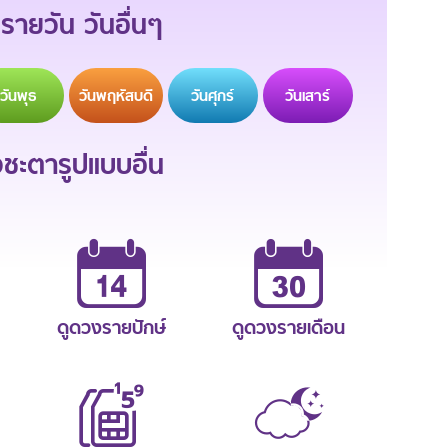
รายวัน วันอื่นๆ
วัน
พุธ
วัน
พฤหัสบดี
วัน
ศุกร์
วัน
เสาร์
ะตารูปแบบอื่น
ดูดวงรายปักษ์
ดูดวงรายเดือน