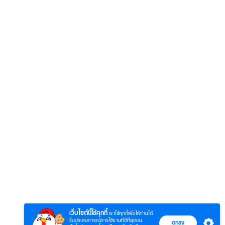
6
7
8
ยุทธ์
ตำนานจอมยุทธ์
ตำนานจอมยุทธ์
ซอโซ่ล
ภูตถังซาน 2
ภูตถังซาน: สำนัก
(Uncu
ย)
(พากย์ไทย)
ถังเลิศภพจบ
เว็บไซต์นี้ใช้คุกกี้
เราใช้คุกกี้เพื่อให้ท่านได้
แดน
รับประสบการณ์การใช้งานที่ดีที่สุดบน
ตกลง