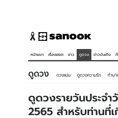
หน้าแรก
เรื่องฮอต
ข่าว
ดูดวง
ข่าวบันเทิง
ก
ดูดวง
ข่าว
ดูดวง - 
ดวงแม่น
ดูดวงความรัก
ทํานา
เรื่องฮอต
ดูดวง
ข่าว
หวยไทย
ดูดวงรายวันประจำวัน
ข่าวบันเทิง
สถิติหวยไท
2565 สำหรับท่านที่เก
ข่าวกีฬา
หวยลาว
ข่าวเศรษฐกิจ