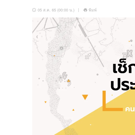
อัปเดตจีน
05 ส.ค. 65 (00:00 น.)
พิมพ์
เช็กข่าวชัวร์
ติดตามสนุกโซเชี
ดาวน์โหลดสนุกแอปฟรี
สงวนลิขสิทธิ์ ©
2569
บริษัท อิมเมจ ฟิวเจอร์ (ประเทศไทย) จำกัด