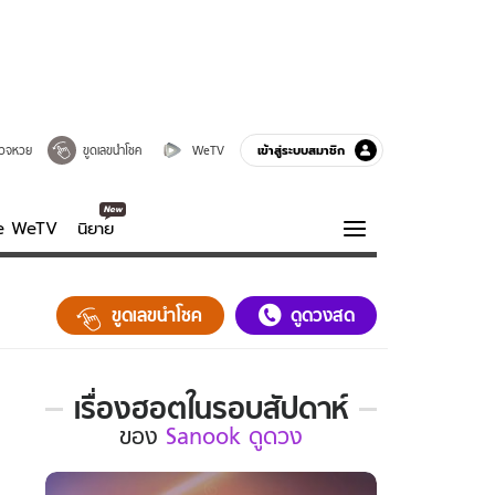
เข้าสู่ระบบสมาชิก
วจหวย
ขูดเลขนำโชค
WeTV
ve WeTV
นิยาย
รบรส
ความรู้รอบตัว
ขูดเลขนำโชค
ดูดวงสด
ฮาวทู
กูรู-รอบรู้
เรื่องฮอตในรอบสัปดาห์
เรื่อง
ของ
Sanook ดูดวง
ฮอต
ใน
รอบ