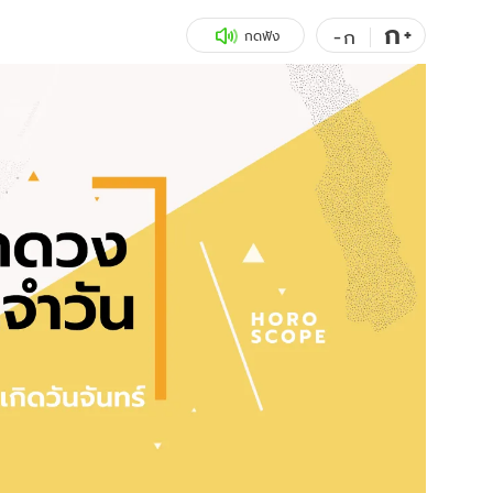
ก
สุขภาพ
+
ดูทีวี
-
ก
กดฟัง
เที่ยว-กิน
WeTV
Tasteful Thailand
Exclusive
Sanook Choice
นิยาย
ยลได้ที่
ร่วมงานกับเ