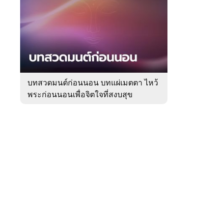
สัปดาห์
ของ
Sanook
ดูด
 WeTV
วง
บทสวดมนต์ก่อนนอน บทแผ่เมตตา ไหว้
พระก่อนนอนเพื่อจิตใจที่สงบสุข
ติดต่อโฆษณา
tencentthbd
sales@tencent.co.th
รา
ร้องเรียนเนื้อหาไม่เหมาะสม
แนะนำติชม แจ้งปัญหาการใช้งาน