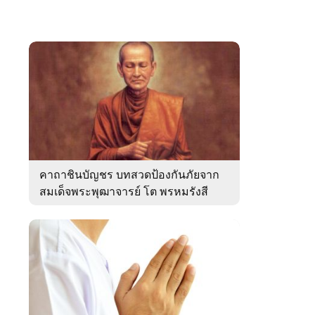
คาถาชินบัญชร บทสวดป้องกันภัยจาก
สมเด็จพระพุฒาจารย์ โต พรหมรังสี