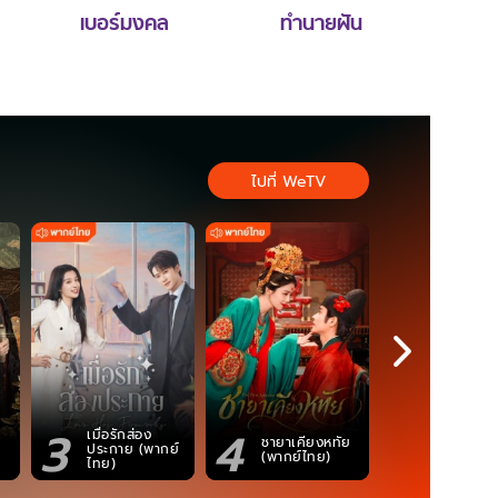
เบอร์มงคล
ทำนายฝัน
ไปที่ WeTV
3
4
5
เมื่อรักส่อง
ตำนานจอม
ชายาเคียงหทัย
ประกาย (พากย์
ภูตถังซาน
(พากย์ไทย)
ไทย)
(พากย์ไท