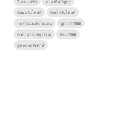
วิเคราะห์ชื่อ
คาถาชินบัญชร
ตัดผมวันไหนดี
ตัดเล็บวันไหนดี
บทสวดมนต์ก่อนนอน
ดูดวงปี 2569
คาถาท้าวเวสสุวรรณ
ปีชง 2569
ดูดวงรายสัปดาห์