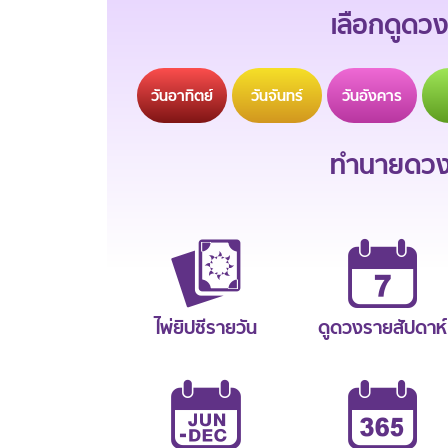
เลือกดูดวง
วัน
อาทิตย์
วัน
จันทร์
วัน
อังคาร
ทำนายดวงช
ไพ่ยิปซีรายวัน
ดูดวงรายสัปดาห์