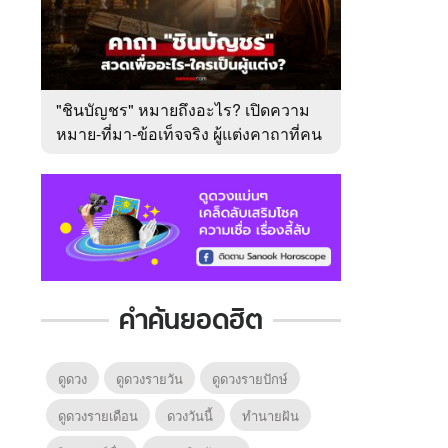
"ชินบัญชร" หมายถึงอะไร? เปิดความ
หมาย-ที่มา-ข้อเท็จจริง ผู้แต่งคาถาที่คน
ไทยคุ้นเคย
คำค้นยอดฮิต
ดูดวง
ดูดวงรายวัน
ดูดวงรายปักษ์
ดูดวงรายเดือน
ดวงวันนี้
ทํานายฝัน