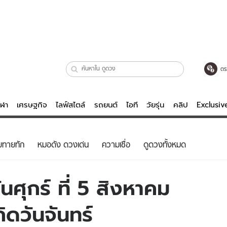
ตร
ีฬา
เศรษฐกิจ
ไลฟ์สไตล์
รถยนต์
ไอที
วัยรุ่น
คลิป
Exclusi
ตรวจหวย
ไลฟ์สไตล์
บันเทิงค
ยทายทัก
หมอดัง ดวงเด่น
ความเชื่อ
ดูดวงทั้งหมด
ผู้หญิง
หนัง-ละคร
ผู้ชาย
เพลง
ศุกร์ ที่ 5 สิงหาคม
ย
วัยรุ่น
เกมส์
ิดวันจันทร์
ไอที
คลิป
รถยนต์
พอดแคสต์