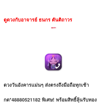
ดูดวงกับอาจารย์ ธนกร ตันติถาวร
ดวง
วันอังคารแม่นๆ ส่งตรงถึงมือถือทุกเช้า
กด*48880521182 พิเศษ! พร้อมสิทธิ์ลุ้นรับทอง