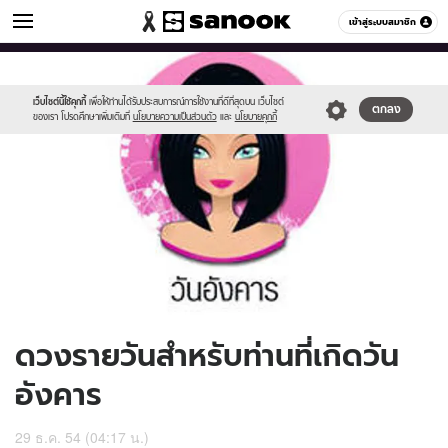
ดูดวง
เข้าสู่ระบบสมาชิก
หมวดอื่นๆ
//s.isanook.com/ho/0/ud/4/23277/170-
Sanook
//s.isanook.com/sr/0/images/logo-
600
60
tue_b.jpg
new-
sanook.png
เว็บไซต์นี้ใช้คุกกี้
เพื่อให้ท่านได้รับประสบการณ์การใช้งานที่ดีที่สุดบน เว็บไซต์
ตกลง
ของเรา โปรดศึกษาเพิ่มเติมที่
นโยบายความเป็นส่วนตัว
และ
นโยบายคุกกี้
ดวงรายวันสำหรับท่านที่เกิดวัน
อังคาร
29 ธ.ค. 54 (04:17 น.)