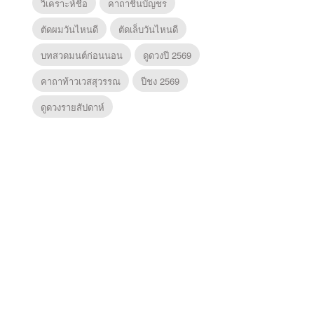
วิเคราะห์ชื่อ
คาถาชินบัญชร
ตัดผมวันไหนดี
ตัดเล็บวันไหนดี
บทสวดมนต์ก่อนนอน
ดูดวงปี 2569
คาถาท้าวเวสสุวรรณ
ปีชง 2569
ดูดวงรายสัปดาห์