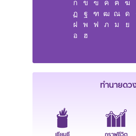
ก
ข
ฃ
ค
ฅ
ฆ
ฏ
ฐ
ฑ
ฒ
ณ
ด
ฝ
พ
ฟ
ภ
ม
ย
อ
ฮ
ทำนายดวงช
เซียมซี
กราฟชีวิต