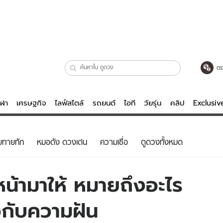
ตร
ีฬา
เศรษฐกิจ
ไลฟ์สไตล์
รถยนต์
ไอที
วัยรุ่น
คลิป
Exclusi
ตรวจหวย
ไลฟ์สไตล์
บันเทิงค
ยทายทัก
หมอดัง ดวงเด่น
ความเชื่อ
ดูดวงทั้งหมด
ผู้หญิง
หนัง-ละคร
ผู้ชาย
เพลง
ดหน้ามาให้ หมายถึงอะไร
ย
วัยรุ่น
เกมส์
ยวกับความฝัน
ไอที
คลิป
รถยนต์
พอดแคสต์