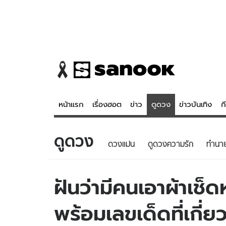
หน้าแรก
เรื่องฮอต
ข่าว
ดูดวง
ข่าวบันเทิง
ก
ดูดวง
ข่าว
ดูดวง - 
ดวงแม่น
ดูดวงความรัก
ทํานา
เรื่องฮอต
ดูดวง
ข่าว
หวยไทย
ฝันว่ามีคนเอาผ้าเช็
ข่าวบันเทิง
สถิติหวยไท
พร้อมเลขเด็ดที่เกี่
ข่าวกีฬา
หวยลาว
ข่าวเศรษฐกิจ