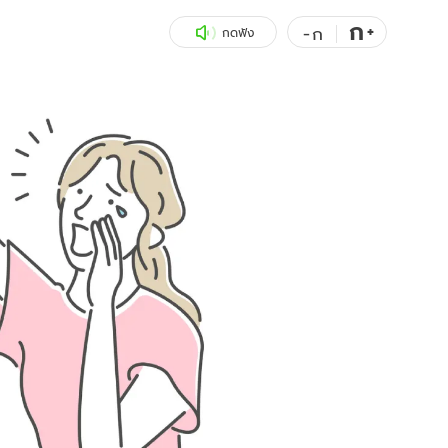
ก
สุขภาพ
+
ดูทีวี
-
ก
กดฟัง
เที่ยว-กิน
WeTV
Tasteful Thailand
Exclusive
Sanook Choice
นิยาย
ยลได้ที่
ร่วมงานกับเ