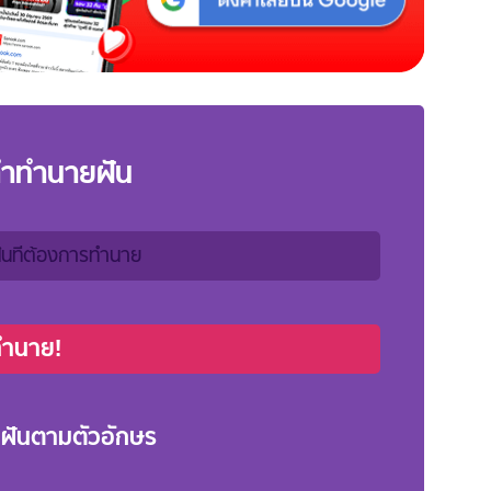
คำทำนายฝัน
ทำนาย!
ฝันตามตัวอักษร