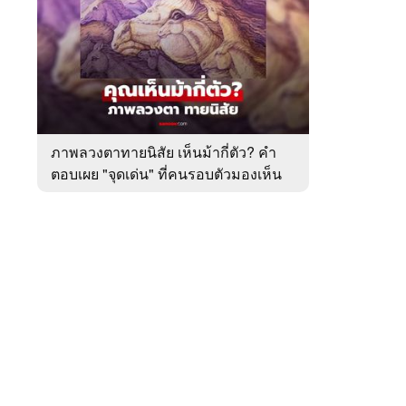
สัปดาห์
ของ
หมวด
ทำนาย
 WeTV
ทาย
ทัก
ภาพลวงตาทายนิสัย เห็นม้ากี่ตัว? คำ
ตอบเผย "จุดเด่น" ที่คนรอบตัวมองเห็น
ติดต่อโฆษณา
ในตัวคุณ
tencentthbd
sales@tencent.co.th
รา
ร้องเรียนเนื้อหาไม่เหมาะสม
แนะนำติชม แจ้งปัญหาการใช้งาน