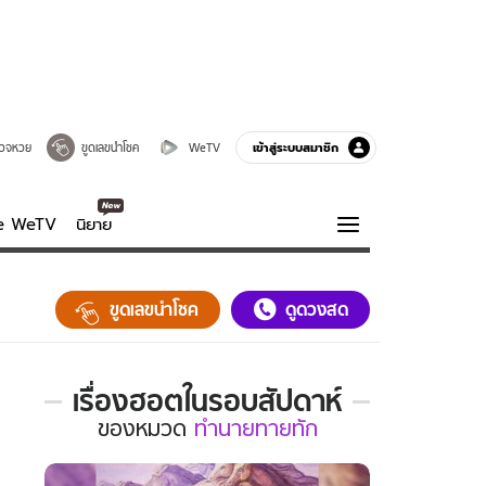
เข้าสู่ระบบสมาชิก
วจหวย
ขูดเลขนำโชค
WeTV
ve WeTV
นิยาย
รบรส
ความรู้รอบตัว
ขูดเลขนำโชค
ดูดวงสด
ฮาวทู
กูรู-รอบรู้
เรื่องฮอตในรอบสัปดาห์
เรื่อง
ของ
หมวด
ทำนายทายทัก
ฮอต
ใน
รอบ