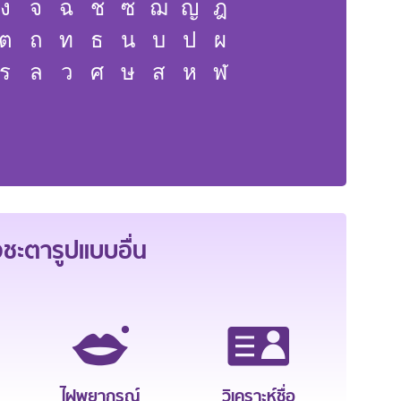
ง
จ
ฉ
ช
ซ
ฌ
ญ
ฎ
ต
ถ
ท
ธ
น
บ
ป
ผ
ร
ล
ว
ศ
ษ
ส
ห
ฬ
ะตารูปแบบอื่น
ไฝพยากรณ์
วิเคราะห์ชื่อ