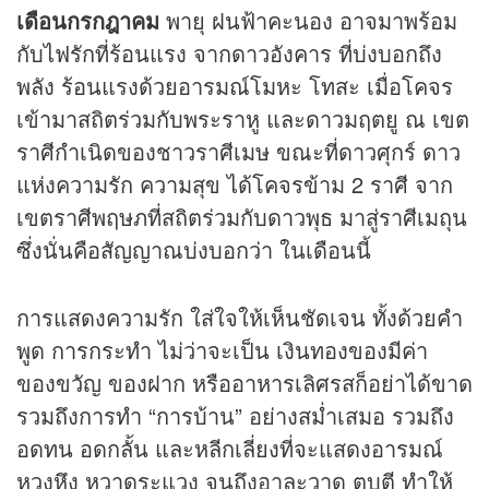
เดือนกรกฎาคม
พายุ ฝนฟ้าคะนอง อาจมาพร้อม
กับไฟรักที่ร้อนแรง จากดาวอังคาร ที่บ่งบอกถึง
พลัง ร้อนแรงด้วยอารมณ์โมหะ โทสะ เมื่อโคจร
เข้ามาสถิตร่วมกับพระราหู และดาวมฤตยู ณ เขต
ราศีกำเนิดของชาวราศีเมษ ขณะที่ดาวศุกร์ ดาว
แห่งความรัก ความสุข ได้โคจรข้าม 2 ราศี จาก
เขตราศีพฤษภที่สถิตร่วมกับดาวพุธ มาสู่ราศีเมถุน
ซึ่งนั่นคือสัญญาณบ่งบอกว่า ในเดือนนี้
การแสดงความรัก ใส่ใจให้เห็นชัดเจน ทั้งด้วยคำ
พูด การกระทำ ไม่ว่าจะเป็น เงินทองของมีค่า
ของขวัญ ของฝาก หรืออาหารเลิศรสก็อย่าได้ขาด
รวมถึงการทำ “การบ้าน” อย่างสม่ำเสมอ รวมถึง
อดทน อดกลั้น และหลีกเลี่ยงที่จะแสดงอารมณ์
หวงหึง หวาดระแวง จนถึงอาละวาด ตบตี ทำให้