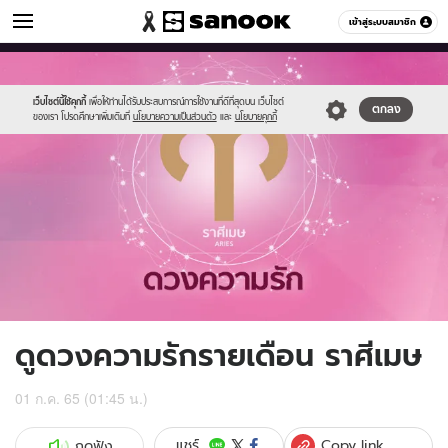
ดูดวง
เข้าสู่ระบบสมาชิก
หมวดอื่นๆ
//s.isanook.com/ho/0/ud/fxd/love/aries.png
Sanook
//s.isanook.com/sr/0/images/logo-
600
60
new-
sanook.png
เว็บไซต์นี้ใช้คุกกี้
เพื่อให้ท่านได้รับประสบการณ์การใช้งานที่ดีที่สุดบน เว็บไซต์
ตกลง
ของเรา โปรดศึกษาเพิ่มเติมที่
นโยบายความเป็นส่วนตัว
และ
นโยบายคุกกี้
ดูดวงความรักรายเดือน ราศีเมษ
01 ก.ค. 65 (01:45 น.)
Copy link
แชร์
กดฟัง