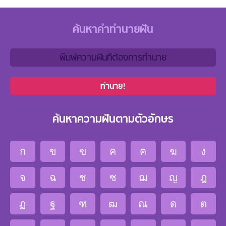
ค้นหาคำทำนายฝัน
ทำนาย!
ค้นหาความฝันตามตัวอักษร
ก
ข
ฃ
ค
ฅ
ฆ
ง
จ
ฉ
ช
ซ
ฌ
ญ
ฎ
ฏ
ฐ
ฑ
ฒ
ณ
ด
ต