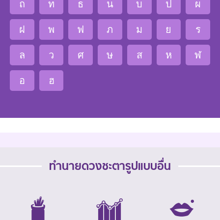
ถ
ท
ธ
น
บ
ป
ผ
ฝ
พ
ฟ
ภ
ม
ย
ร
ล
ว
ศ
ษ
ส
ห
ฬ
อ
ฮ
ทำนายดวงชะตารูปแบบอื่น