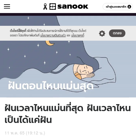
ดูดวง
เข้าสู่ระบบสมาชิก
หมวดอื่นๆ
//s.isanook.com/ho/0/ud/45/228985/tnhoro113.jpg
Sanook
//s.isanook.com/sr/0/images/logo-
600
60
new-
sanook.png
เว็บไซต์นี้ใช้คุกกี้
เพื่อให้ท่านได้รับประสบการณ์การใช้งานที่ดีที่สุดบน เว็บไซต์
ตกลง
ของเรา โปรดศึกษาเพิ่มเติมที่
นโยบายความเป็นส่วนตัว
และ
นโยบายคุกกี้
ฝันเวลาไหนแม่นที่สุด ฝันเวลาไหน
เป็นได้แค่ฝัน
11 พ.ค. 65 (19:12 น.)