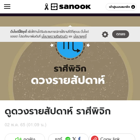
ดูดวง
เข้าสู่ระบบสมาชิก
หมวดอื่นๆ
//s.isanook.com/ho/0/ud/fxd/week/weekly-
Sanook
//s.isanook.com/sr/0/images/logo-
600
60
horoscope-
new-
scorpio_zodi.jpg
sanook.png
เว็บไซต์นี้ใช้คุกกี้
เพื่อให้ท่านได้รับประสบการณ์การใช้งานที่ดีที่สุดบน เว็บไซต์
ตกลง
ของเรา โปรดศึกษาเพิ่มเติมที่
นโยบายความเป็นส่วนตัว
และ
นโยบายคุกกี้
ดูดวงรายสัปดาห์ ราศีพิจิก
02 พ.ค. 65 (01:09 น.)
Copy link
แชร์
กดฟัง