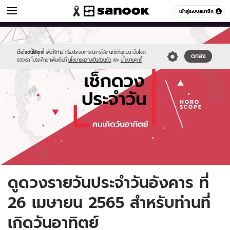
ดูดวง
เข้าสู่ระบบสมาชิก
หมวดอื่นๆ
//s.isanook.com/ho/0/ud/fxd/day/daily-
Sanook
//s.isanook.com/sr/0/images/logo-
600
60
horoscope-
new-
sunday.jpg
sanook.png
เว็บไซต์นี้ใช้คุกกี้
เพื่อให้ท่านได้รับประสบการณ์การใช้งานที่ดีที่สุดบน เว็บไซต์
ตกลง
ของเรา โปรดศึกษาเพิ่มเติมที่
นโยบายความเป็นส่วนตัว
และ
นโยบายคุกกี้
ดูดวงรายวันประจำวันอังคาร ที่
26 เมษายน 2565 สำหรับท่านที่
เกิดวันอาทิตย์