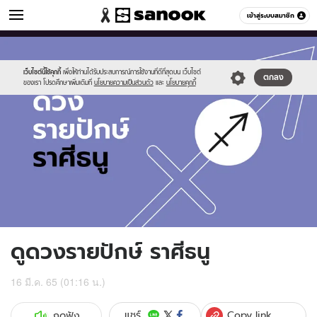
ดูดวง
เข้าสู่ระบบสมาชิก
หมวดอื่นๆ
//s.isanook.com/ho/0/ud/fxd/fortnightly/fortnightly-
Sanook
//s.isanook.com/sr/0/images/logo-
600
60
sagittarus.jpg
new-
sanook.png
เว็บไซต์นี้ใช้คุกกี้
เพื่อให้ท่านได้รับประสบการณ์การใช้งานที่ดีที่สุดบน เว็บไซต์
ตกลง
ของเรา โปรดศึกษาเพิ่มเติมที่
นโยบายความเป็นส่วนตัว
และ
นโยบายคุกกี้
ดูดวงรายปักษ์ ราศีธนู
16 มี.ค. 65 (01:16 น.)
Copy link
แชร์
กดฟัง