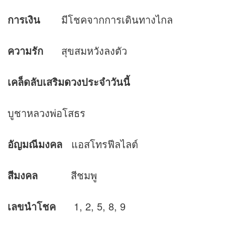
การเงิน
มีโชคจากการเดินทางไกล
ความรัก
สุขสมหวังลงตัว
เคล็ดลับเสริม
ดวง
ประจำวันนี้
บูชาหลวงพ่อโสธร
อัญมณีมงคล
แอสโทรฟีลไลต์
สีมงคล
สีชมพู
เลขนำโชค
1, 2, 5, 8, 9