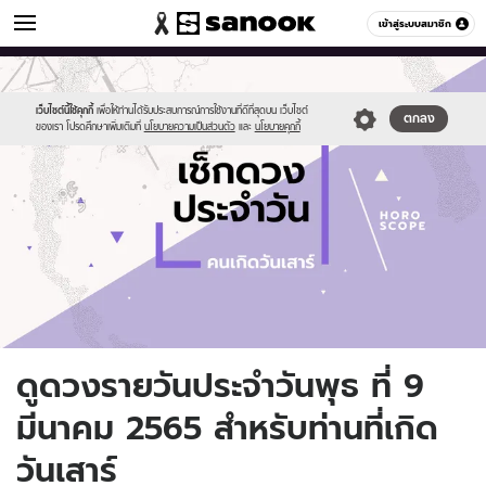
ดูดวง
เข้าสู่ระบบสมาชิก
หมวดอื่นๆ
//s.isanook.com/ho/0/ud/fxd/day/daily-
Sanook
//s.isanook.com/sr/0/images/logo-
600
60
horoscope-
new-
saturday.jpg
sanook.png
เว็บไซต์นี้ใช้คุกกี้
เพื่อให้ท่านได้รับประสบการณ์การใช้งานที่ดีที่สุดบน เว็บไซต์
ตกลง
ของเรา โปรดศึกษาเพิ่มเติมที่
นโยบายความเป็นส่วนตัว
และ
นโยบายคุกกี้
ดูดวงรายวันประจำวันพุธ ที่ 9
มีนาคม 2565 สำหรับท่านที่เกิด
วันเสาร์