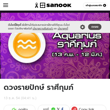
ดูดวง
เข้าสู่ระบบสมาชิก
หมวดอื่นๆ
//s.isanook.com/ho/0/ud/4/22493/aquarius.jpg
Sanook
//s.isanook.com/sr/0/images/logo-
600
60
new-
sanook.png
เว็บไซต์นี้ใช้คุกกี้
เพื่อให้ท่านได้รับประสบการณ์การใช้งานที่ดีที่สุดบน เว็บไซต์
ตกลง
ของเรา โปรดศึกษาเพิ่มเติมที่
นโยบายความเป็นส่วนตัว
และ
นโยบายคุกกี้
ดวงรายปักษ์ ราศีกุมภ์
13 ธ.ค. 54 (04:41 น.)
Copy link
แชร์
กดฟัง