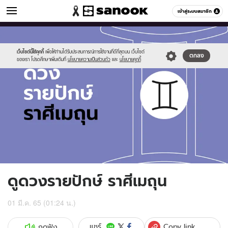
ดูดวง
เข้าสู่ระบบสมาชิก
หมวดอื่นๆ
//s.isanook.com/ho/0/ud/fxd/fortnightly/fortnightly-
Sanook
//s.isanook.com/sr/0/images/logo-
600
60
gemini.jpg
new-
sanook.png
เว็บไซต์นี้ใช้คุกกี้
เพื่อให้ท่านได้รับประสบการณ์การใช้งานที่ดีที่สุดบน เว็บไซต์
ตกลง
ของเรา โปรดศึกษาเพิ่มเติมที่
นโยบายความเป็นส่วนตัว
และ
นโยบายคุกกี้
ดูดวงรายปักษ์ ราศีเมถุน
01 มี.ค. 65 (01:24 น.)
Copy link
แชร์
กดฟัง