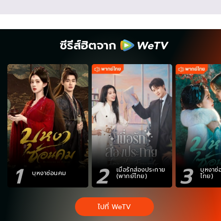
ซีรีส์ฮิตจาก
1
2
3
เมื่อรักส่องประกาย
บุหงาซ
บุหงาซ่อนคม
(พากย์ไทย)
ไทย)
ไปที่ WeTV