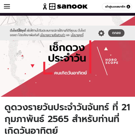
ดูดวง
เข้าสู่ระบบสมาชิก
หมวดอื่นๆ
//s.isanook.com/ho/0/ud/fxd/day/daily-
Sanook
//s.isanook.com/sr/0/images/logo-
600
60
horoscope-
new-
sunday.jpg
sanook.png
เว็บไซต์นี้ใช้คุกกี้
เพื่อให้ท่านได้รับประสบการณ์การใช้งานที่ดีที่สุดบน เว็บไซต์
ตกลง
ของเรา โปรดศึกษาเพิ่มเติมที่
นโยบายความเป็นส่วนตัว
และ
นโยบายคุกกี้
ดูดวงรายวันประจำวันจันทร์ ที่ 21
กุมภาพันธ์ 2565 สำหรับท่านที่
เกิดวันอาทิตย์