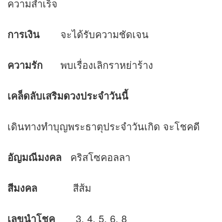
ความสำเร็จ
การเงิน
จะได้รับความชัดเจน
ความรัก
พบเรื่องเลิกราหย่าร้าง
เคล็ดลับเสริม
ดวง
ประจำวันนี้
เดินทางทำบุญพระธาตุประจำวันเกิด จะโชคดี
อัญมณีมงคล
คริสโซคอลลา
สีมงคล
สีส้ม
เลขนำ
โชค
3, 4, 5, 6, 8