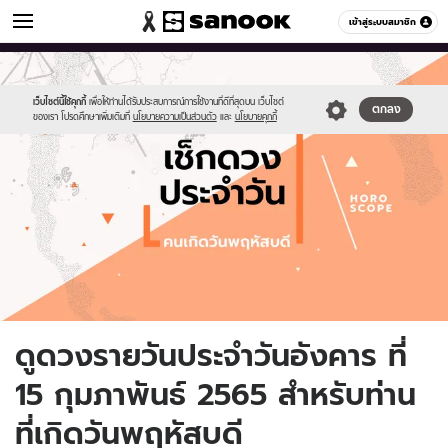
ดูดวง
เข้าสู่ระบบสมาชิก
หมวดอื่นๆ
//s.isanook.com/ho/0/ud/fxd/day/daily-
Sanook
//s.isanook.com/sr/0/images/logo-
600
60
horoscope-
new-
thursday.jpg
sanook.png
เว็บไซต์นี้ใช้คุกกี้
เพื่อให้ท่านได้รับประสบการณ์การใช้งานที่ดีที่สุดบน เว็บไซต์
ตกลง
ของเรา โปรดศึกษาเพิ่มเติมที่
นโยบายความเป็นส่วนตัว
และ
นโยบายคุกกี้
ดูดวงรายวันประจำวันอังคาร ที่
15 กุมภาพันธ์ 2565 สำหรับท่าน
ที่เกิดวันพฤหัสบดี