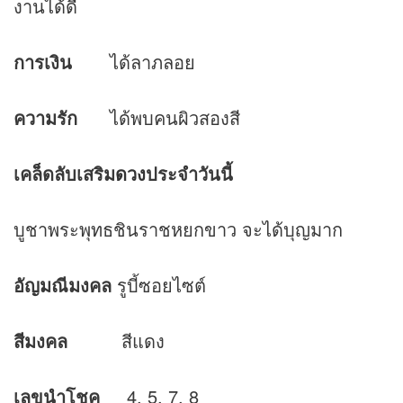
งานได้ดี
การเงิน
ได้ลาภลอย
ความรัก
ได้พบคนผิวสองสี
เคล็ดลับเสริม
ดวง
ประจำวันนี้
บูชาพระพุทธชินราชหยกขาว จะได้บุญมาก
อัญมณีมงคล
รูบี้ซอยไซต์
สีมงคล
สีแดง
เลขนำโชค
4, 5, 7, 8