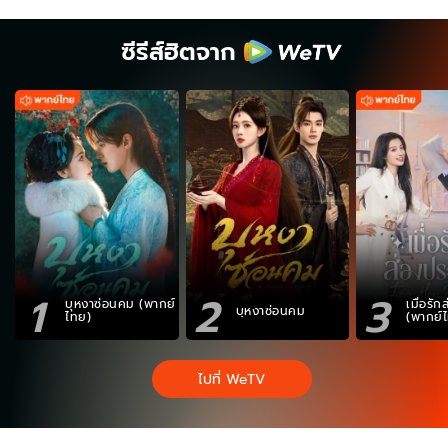
ซีรีส์ฮิตจาก
1
2
3
บุหงาซ่อนคม (พากย์
เมื่อรั
บุหงาซ่อนคม
ไทย)
(พากย์
ไปที่ WeTV