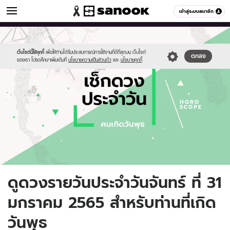
ดูดวง
เข้าสู่ระบบสมาชิก
หมวดอื่นๆ
//s.isanook.com/ho/0/ud/fxd/day/daily-
Sanook
//s.isanook.com/sr/0/images/logo-
600
60
horoscope-
new-
wednesday.jpg
sanook.png
เว็บไซต์นี้ใช้คุกกี้
เพื่อให้ท่านได้รับประสบการณ์การใช้งานที่ดีที่สุดบน เว็บไซต์
ตกลง
ของเรา โปรดศึกษาเพิ่มเติมที่
นโยบายความเป็นส่วนตัว
และ
นโยบายคุกกี้
ดูดวงรายวันประจำวันจันทร์ ที่ 31
มกราคม 2565 สำหรับท่านที่เกิด
วันพุธ