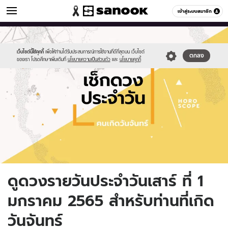
ดูดวง
เข้าสู่ระบบสมาชิก
หมวดอื่นๆ
//s.isanook.com/ho/0/ud/fxd/day/daily-
Sanook
//s.isanook.com/sr/0/images/logo-
600
60
horoscope-
new-
monday.jpg
sanook.png
เว็บไซต์นี้ใช้คุกกี้
เพื่อให้ท่านได้รับประสบการณ์การใช้งานที่ดีที่สุดบน เว็บไซต์
ตกลง
ของเรา โปรดศึกษาเพิ่มเติมที่
นโยบายความเป็นส่วนตัว
และ
นโยบายคุกกี้
ดูดวงรายวันประจำวันเสาร์ ที่ 1
มกราคม 2565 สำหรับท่านที่เกิด
วันจันทร์