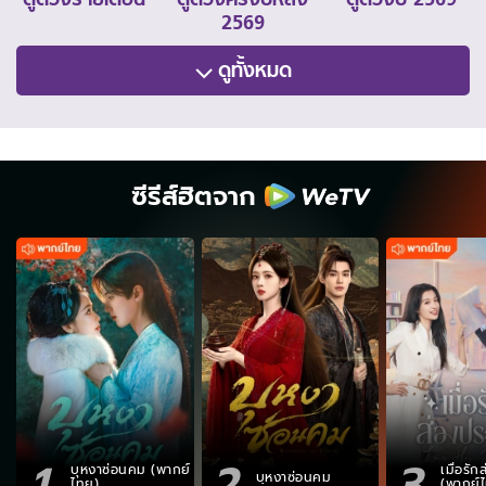
2569
ดูทั้งหมด
ซีรีส์ฮิตจาก
1
2
3
บุหงาซ่อนคม (พากย์
เมื่อรั
บุหงาซ่อนคม
ไทย)
(พากย์