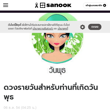
ดูดวง
เข้าสู่ระบบสมาชิก
หมวดอื่นๆ
//s.isanook.com/ho/0/ud/4/22077/170-
Sanook
//s.isanook.com/sr/0/images/logo-
600
60
wed_b.jpg
new-
sanook.png
เว็บไซต์นี้ใช้คุกกี้
เพื่อให้ท่านได้รับประสบการณ์การใช้งานที่ดีที่สุดบน เว็บไซต์
ตกลง
ของเรา โปรดศึกษาเพิ่มเติมที่
นโยบายความเป็นส่วนตัว
และ
นโยบายคุกกี้
ดวงรายวันสำหรับท่านที่เกิดวัน
พุธ
06 ธ.ค. 54 (04:25 น.)