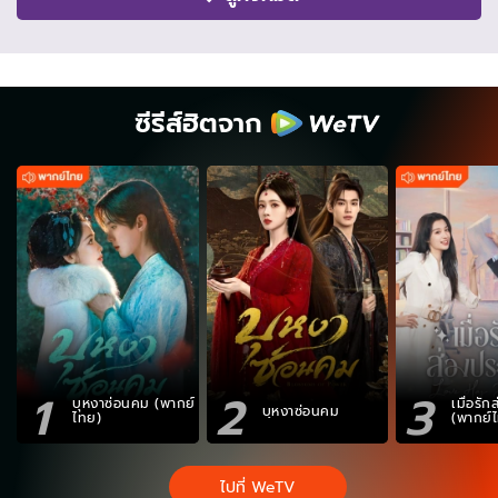
ซีรีส์ฮิตจาก
1
2
3
บุหงาซ่อนคม (พากย์
เมื่อรั
บุหงาซ่อนคม
ไทย)
(พากย์
ไปที่ WeTV