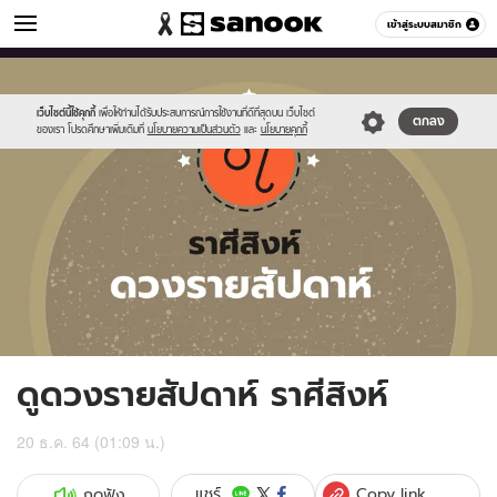
ดูดวง
เข้าสู่ระบบสมาชิก
หมวดอื่นๆ
//s.isanook.com/ho/0/ud/fxd/week/weekly-
Sanook
//s.isanook.com/sr/0/images/logo-
600
60
horoscope-
new-
leo_zodiac.jpg
sanook.png
เว็บไซต์นี้ใช้คุกกี้
เพื่อให้ท่านได้รับประสบการณ์การใช้งานที่ดีที่สุดบน เว็บไซต์
ตกลง
ของเรา โปรดศึกษาเพิ่มเติมที่
นโยบายความเป็นส่วนตัว
และ
นโยบายคุกกี้
ดูดวงรายสัปดาห์ ราศีสิงห์
20 ธ.ค. 64 (01:09 น.)
Copy link
แชร์
กดฟัง