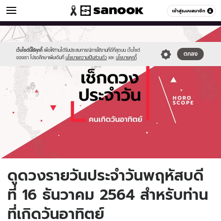
ดูดวง
เข้าสู่ระบบสมาชิก
หมวดอื่นๆ
//s.isanook.com/ho/0/ud/fxd/day/daily-
Sanook
//s.isanook.com/sr/0/images/logo-
600
60
horoscope-
new-
sunday.jpg
sanook.png
เว็บไซต์นี้ใช้คุกกี้
เพื่อให้ท่านได้รับประสบการณ์การใช้งานที่ดีที่สุดบน เว็บไซต์
ตกลง
ของเรา โปรดศึกษาเพิ่มเติมที่
นโยบายความเป็นส่วนตัว
และ
นโยบายคุกกี้
ดูดวงรายวันประจำวันพฤหัสบดี
ที่ 16 ธันวาคม 2564 สำหรับท่าน
ที่เกิดวันอาทิตย์