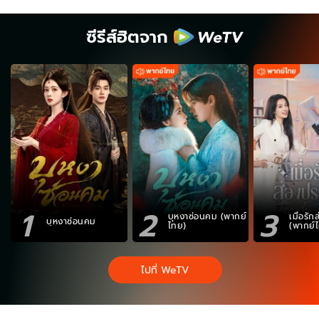
ซีรีส์ฮิตจาก
1
2
3
บุหงาซ่อนคม (พากย์
เมื่อรั
บุหงาซ่อนคม
ไทย)
(พากย์
ไปที่ WeTV