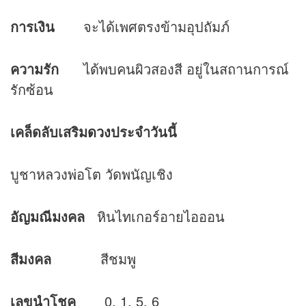
การเงิน
จะได้เพศตรงข้ามอุปถัมภ์
ความรัก
ได้พบคนผิวสองสี อยู่ในสถานการณ์
รักซ้อน
เคล็ดลับเสริม
ดวง
ประจำวันนี้
บูชาหลวงพ่อโต วัดพนัญเชิง
อัญมณีมงคล
หินไทเกอร์อายไอออน
สีมงคล
สีชมพู
เลขนำโชค
0, 1, 5, 6