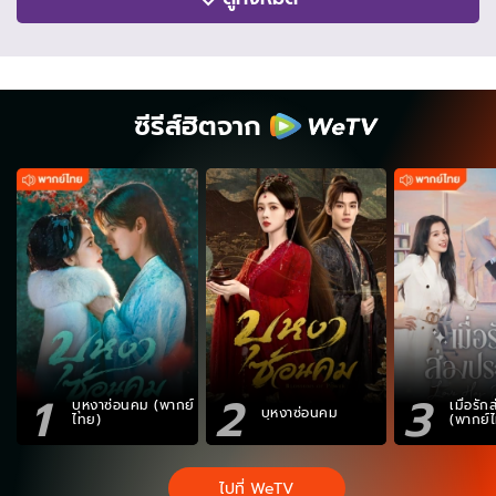
ซีรีส์ฮิตจาก
1
2
3
บุหงาซ่อนคม (พากย์
เมื่อรั
บุหงาซ่อนคม
ไทย)
(พากย์
ไปที่ WeTV