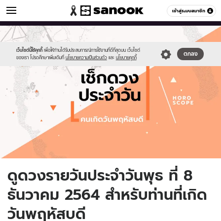
ดูดวง
เข้าสู่ระบบสมาชิก
หมวดอื่นๆ
//s.isanook.com/ho/0/ud/fxd/day/daily-
Sanook
//s.isanook.com/sr/0/images/logo-
600
60
horoscope-
new-
thursday.jpg
sanook.png
เว็บไซต์นี้ใช้คุกกี้
เพื่อให้ท่านได้รับประสบการณ์การใช้งานที่ดีที่สุดบน เว็บไซต์
ตกลง
ของเรา โปรดศึกษาเพิ่มเติมที่
นโยบายความเป็นส่วนตัว
และ
นโยบายคุกกี้
ดูดวงรายวันประจำวันพุธ ที่ 8
ธันวาคม 2564 สำหรับท่านที่เกิด
วันพฤหัสบดี