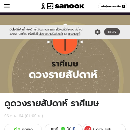
ดูดวง
เข้าสู่ระบบสมาชิก
หมวดอื่นๆ
//s.isanook.com/ho/0/ud/fxd/week/weekly-
Sanook
//s.isanook.com/sr/0/images/logo-
600
60
horoscope-
new-
aries_zodiac.jpg
sanook.png
เว็บไซต์นี้ใช้คุกกี้
เพื่อให้ท่านได้รับประสบการณ์การใช้งานที่ดีที่สุดบน เว็บไซต์
ตกลง
ของเรา โปรดศึกษาเพิ่มเติมที่
นโยบายความเป็นส่วนตัว
และ
นโยบายคุกกี้
ดูดวงรายสัปดาห์ ราศีเมษ
06 ธ.ค. 64 (01:09 น.)
Copy link
แชร์
กดฟัง