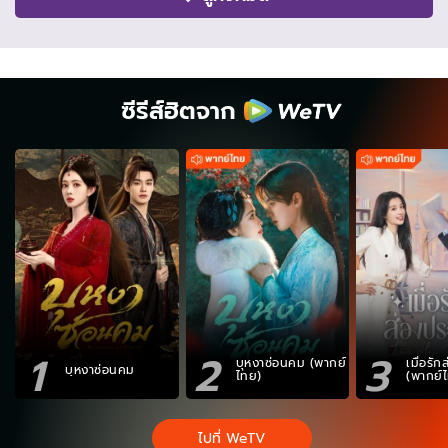
ซีรีส์ฮิตจาก
1
2
3
บุหงาซ่อนคม (พากย์
เมื่อรั
บุหงาซ่อนคม
ไทย)
(พากย์
ไปที่ WeTV