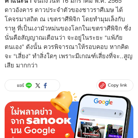
คำแนะนำ
จนถึงวันที่ 16 มกราคม พ.ศ. 2565
ดาวอังคาร ดาวประจำตัวของชาวราศีเมษ ได้
โคจรมาสถิต ณ เขตราศีพิจิก โดยทำมุมเล็งกับ
ราหู ที่เป็นเงามัวหม่นของโลกในเขตราศีพิจิก ซึ่ง
นั่นคือสัญญาณเตือนว่า จะอยู่ในระยะ “แพ้ภัย
ตนเอง” ดังนั้น ควรพิจารณาให้รอบคอบ หากคิด
จะ “เสี่ยง” ทำสิ่งใดๆ เพราะมีเกณฑ์เสี่ยงที่จะ..สูญ
เสีย มากกว่า
Copy link
แชร์