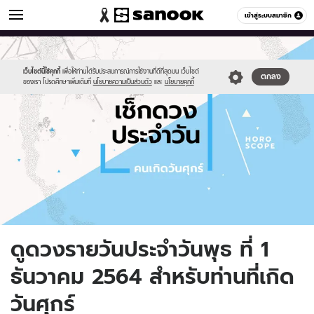
ดูดวง
เข้าสู่ระบบสมาชิก
หมวดอื่นๆ
//s.isanook.com/ho/0/ud/fxd/day/daily-
Sanook
//s.isanook.com/sr/0/images/logo-
600
60
horoscope-
new-
friday.jpg
sanook.png
เว็บไซต์นี้ใช้คุกกี้
เพื่อให้ท่านได้รับประสบการณ์การใช้งานที่ดีที่สุดบน เว็บไซต์
ตกลง
ของเรา โปรดศึกษาเพิ่มเติมที่
นโยบายความเป็นส่วนตัว
และ
นโยบายคุกกี้
ดูดวงรายวันประจำวันพุธ ที่ 1
ธันวาคม 2564 สำหรับท่านที่เกิด
วันศุกร์