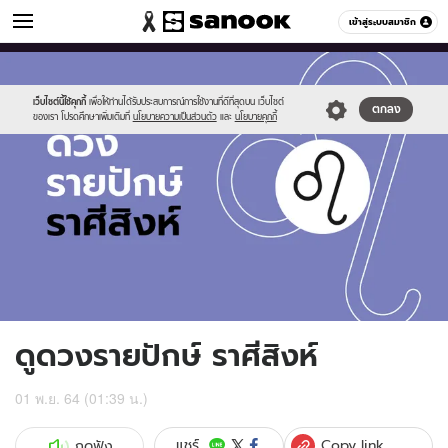
ดูดวง
เข้าสู่ระบบสมาชิก
หมวดอื่นๆ
//s.isanook.com/ho/0/ud/fxd/fortnightly/fortnightly-
Sanook
//s.isanook.com/sr/0/images/logo-
600
60
leo.jpg
new-
sanook.png
เว็บไซต์นี้ใช้คุกกี้
เพื่อให้ท่านได้รับประสบการณ์การใช้งานที่ดีที่สุดบน เว็บไซต์
ตกลง
ของเรา โปรดศึกษาเพิ่มเติมที่
นโยบายความเป็นส่วนตัว
และ
นโยบายคุกกี้
ดูดวงรายปักษ์ ราศีสิงห์
01 พ.ย. 64 (01:39 น.)
Copy link
แชร์
กดฟัง