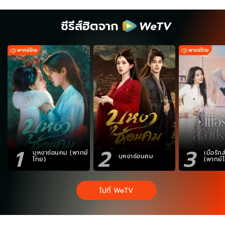
ซีรีส์ฮิตจาก
1
2
3
บุหงาซ่อนคม (พากย์
เมื่อรั
บุหงาซ่อนคม
ไทย)
(พากย์
ไปที่ WeTV