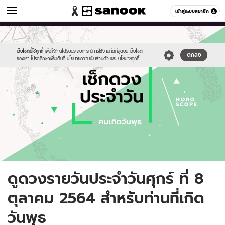
ดูดวง
เข้าสู่ระบบสมาชิก
หมวดอื่นๆ
//s.isanook.com/ho/0/ud/fxd/day/daily-
Sanook
//s.isanook.com/sr/0/images/logo-
600
60
horoscope-
new-
wednesday.jpg
sanook.png
เว็บไซต์นี้ใช้คุกกี้
เพื่อให้ท่านได้รับประสบการณ์การใช้งานที่ดีที่สุดบน เว็บไซต์
ตกลง
ของเรา โปรดศึกษาเพิ่มเติมที่
นโยบายความเป็นส่วนตัว
และ
นโยบายคุกกี้
ดูดวงรายวันประจำวันศุกร์ ที่ 8
ตุลาคม 2564 สำหรับท่านที่เกิด
วันพุธ