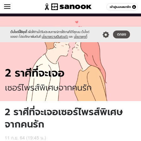
ดูดวง
เข้าสู่ระบบสมาชิก
หมวดอื่นๆ
//s.isanook.com/ho/0/ud/42/214069/919904.jpg
Sanook
//s.isanook.com/sr/0/images/logo-
600
60
new-
sanook.png
เว็บไซต์นี้ใช้คุกกี้
เพื่อให้ท่านได้รับประสบการณ์การใช้งานที่ดีที่สุดบน เว็บไซต์
ตกลง
ของเรา โปรดศึกษาเพิ่มเติมที่
นโยบายความเป็นส่วนตัว
และ
นโยบายคุกกี้
2 ราศีที่จะเจอเซอร์ไพรส์พิเศษ
จากคนรัก
11 ก.ย. 64 (19:45 น.)