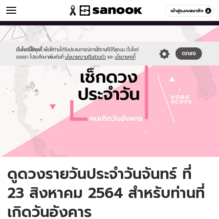
ดูดวง
เข้าสู่ระบบสมาชิก
หมวดอื่นๆ
//s.isanook.com/ho/0/ud/fxd/day/daily-
Sanook
//s.isanook.com/sr/0/images/logo-
600
60
horoscope-
new-
tuesday.jpg
sanook.png
เว็บไซต์นี้ใช้คุกกี้
เพื่อให้ท่านได้รับประสบการณ์การใช้งานที่ดีที่สุดบน เว็บไซต์
ตกลง
ของเรา โปรดศึกษาเพิ่มเติมที่
นโยบายความเป็นส่วนตัว
และ
นโยบายคุกกี้
ดูดวงรายวันประจำวันจันทร์ ที่
23 สิงหาคม 2564 สำหรับท่านที่
เกิดวันอังคาร