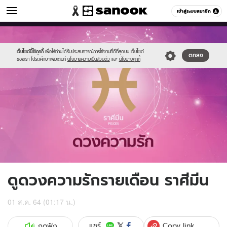
ดูดวง
เข้าสู่ระบบสมาชิก
หมวดอื่นๆ
//s.isanook.com/ho/0/ud/fxd/love/pisces.png
Sanook
//s.isanook.com/sr/0/images/logo-
600
60
new-
sanook.png
เว็บไซต์นี้ใช้คุกกี้
เพื่อให้ท่านได้รับประสบการณ์การใช้งานที่ดีที่สุดบน เว็บไซต์
ตกลง
ของเรา โปรดศึกษาเพิ่มเติมที่
นโยบายความเป็นส่วนตัว
และ
นโยบายคุกกี้
ดูดวงความรักรายเดือน ราศีมีน
01 ส.ค. 64 (01:17 น.)
Copy link
แชร์
กดฟัง