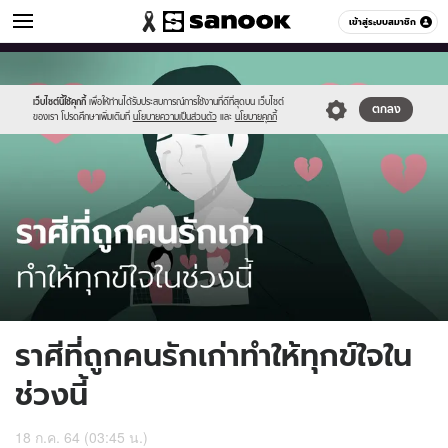
ดูดวง
เข้าสู่ระบบสมาชิก
หมวดอื่นๆ
//s.isanook.com/ho/0/ud/42/210561/499959.jpg
Sanook
//s.isanook.com/sr/0/images/logo-
600
60
new-
sanook.png
เว็บไซต์นี้ใช้คุกกี้
เพื่อให้ท่านได้รับประสบการณ์การใช้งานที่ดีที่สุดบน เว็บไซต์
ตกลง
ของเรา โปรดศึกษาเพิ่มเติมที่
นโยบายความเป็นส่วนตัว
และ
นโยบายคุกกี้
ราศีที่ถูกคนรักเก่าทำให้ทุกข์ใจใน
ช่วงนี้
18 ก.ค. 64 (03:45 น.)