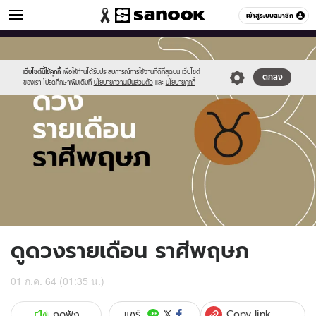
ดูดวง
เข้าสู่ระบบสมาชิก
หมวดอื่นๆ
//s.isanook.com/ho/0/ud/fxd/month/monthly-
Sanook
//s.isanook.com/sr/0/images/logo-
600
60
horoscope-
new-
taurus.jpg
sanook.png
เว็บไซต์นี้ใช้คุกกี้
เพื่อให้ท่านได้รับประสบการณ์การใช้งานที่ดีที่สุดบน เว็บไซต์
ตกลง
ของเรา โปรดศึกษาเพิ่มเติมที่
นโยบายความเป็นส่วนตัว
และ
นโยบายคุกกี้
ดูดวงรายเดือน ราศีพฤษภ
01 ก.ค. 64 (01:35 น.)
Copy link
แชร์
กดฟัง